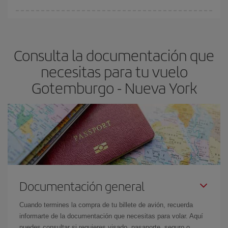
fundamental
para conseguir
vuelos baratos a Gotemburgo-
En Iberia, tenemos distintas tarifas para garantizarte el mejor
Nueva York-dest
.
precio según tus necesidades de viaje. La tarifa básica, te
asegura el vuelo más barato.
Consulta la documentación que
necesitas para tu vuelo
Gotemburgo - Nueva York
Documentación general
Cuando termines la compra de tu billete de avión, recuerda
informarte de la documentación que necesitas para volar. Aquí
puedes consultar si requieres visado, pasaporte, seguro o