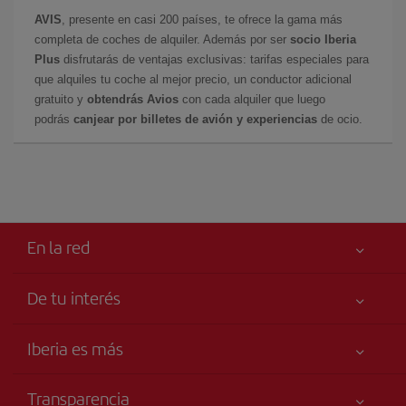
AVIS
, presente en casi 200 países, te ofrece la gama más
completa de coches de alquiler. Además por ser
socio Iberia
Plus
disfrutarás de ventajas exclusivas: tarifas especiales para
que alquiles tu coche al mejor precio, un conductor adicional
gratuito y
obtendrás Avios
con cada alquiler que luego
podrás
canjear por billetes de avión y experiencias
de ocio.
En la red
De tu interés
Tu seguridad es lo primero
Iberia es más
Accesibilidad
Noticias y Novedades
Compromiso de servicio
Transparencia