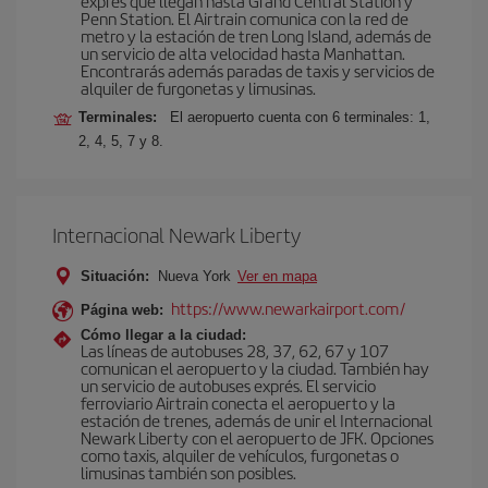
exprés que llegan hasta Grand Central Station y
Penn Station. El Airtrain comunica con la red de
metro y la estación de tren Long Island, además de
un servicio de alta velocidad hasta Manhattan.
Encontrarás además paradas de taxis y servicios de
alquiler de furgonetas y limusinas.
Terminales:
El aeropuerto cuenta con 6 terminales: 1,
2, 4, 5, 7 y 8.
Internacional Newark Liberty
Situación:
Nueva York
Ver en mapa
https://www.newarkairport.com/
Página web:
Cómo llegar a la ciudad:
Las líneas de autobuses 28, 37, 62, 67 y 107
comunican el aeropuerto y la ciudad. También hay
un servicio de autobuses exprés. El servicio
ferroviario Airtrain conecta el aeropuerto y la
estación de trenes, además de unir el Internacional
Newark Liberty con el aeropuerto de JFK. Opciones
como taxis, alquiler de vehículos, furgonetas o
limusinas también son posibles.