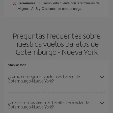
Terminales:
El aeropuerto cuenta con 3 terminales de
viajeros: A, B y C además de otra de carga.
Preguntas frecuentes sobre
nuestros vuelos baratos de
Gotemburgo - Nueva York
Ampliar todo
¿Cómo conseguir el vuelo más barato de
Gotemburgo-Nueva York?
Podrás ahorrar en tu billete de avión de Gotemburgo-Nueva York-
dest y conseguir el vuelo más barato si evitas temporadas altas,
¿Cuáles son los días más baratos para volar de
Gotemburgo-Nueva York?
compras con antelación y puedes ser flexible con las fechas y
horarios de ida y vuelta.