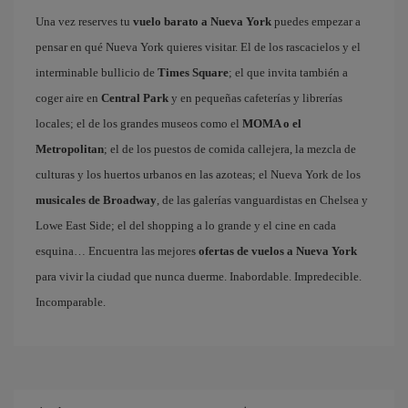
Una vez reserves tu
vuelo barato a Nueva York
puedes empezar a
pensar en qué Nueva York quieres visitar. El de los rascacielos y el
interminable bullicio de
Times Square
; el que invita también a
coger aire en
Central Park
y en pequeñas cafeterías y librerías
locales; el de los grandes museos como el
MOMA o el
Metropolitan
; el de los puestos de comida callejera, la mezcla de
culturas y los huertos urbanos en las azoteas; el Nueva York de los
musicales de Broadway
, de las galerías vanguardistas en Chelsea y
Lowe East Side; el del shopping a lo grande y el cine en cada
esquina… Encuentra las mejores
ofertas de vuelos a Nueva York
para vivir la ciudad que nunca duerme. Inabordable. Impredecible.
Incomparable.