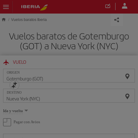
Saltar al contenido principal
Vuelos baratos Iberia
Vuelos baratos de Gotemburgo
(GOT) a Nueva York (NYC)
VUELO
ORIGEN
DESTINO
Seleccione
Ida y vuelta
una
opción
Pagar con Avios