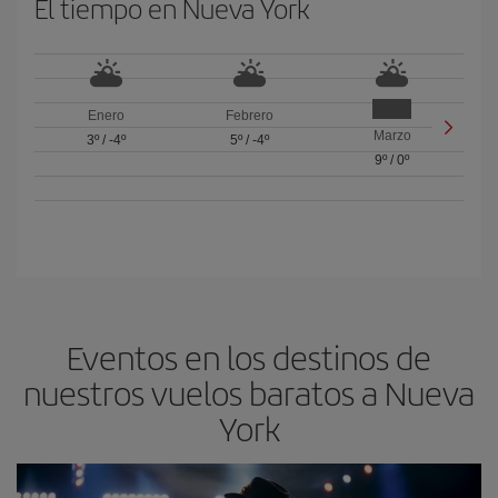
El tiempo en Nueva York
Enero
Febrero
Marzo
3º
/
-4º
5º
/
-4º
9º
/
0º
Eventos en los destinos de
nuestros vuelos baratos a Nueva
York