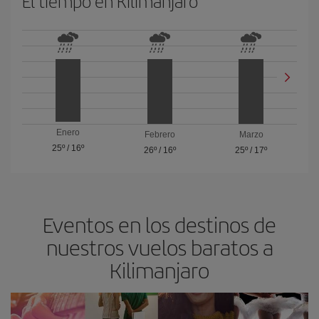
El tiempo en Kilimanjaro
Enero
Febrero
Marzo
25º
/
16º
26º
/
16º
25º
/
17º
Eventos en los destinos de
nuestros vuelos baratos a
Kilimanjaro