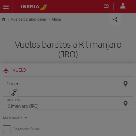
Saltar al contenido principal
Vuelos baratos Iberia
África
Vuelos baratos a Kilimanjaro
(JRO)
VUELO
Origen
DESTINO
Seleccione
Ida y vuelta
una
opción
Pagar con Avios