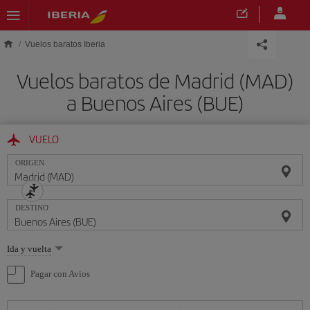
Saltar al contenido principal
Vuelos baratos Iberia
Vuelos baratos de Madrid (MAD)
a Buenos Aires (BUE)
VUELO
ORIGEN
DESTINO
Seleccione
Ida y vuelta
una
opción
Pagar con Avios