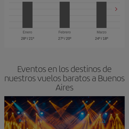
Enero
Febrero
Marzo
28º
/
21º
27º
/
20º
24º
/
18º
Eventos en los destinos de
nuestros vuelos baratos a Buenos
Aires