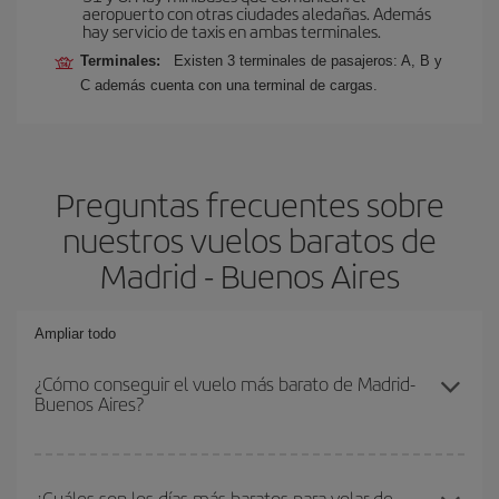
aeropuerto con otras ciudades aledañas. Además
hay servicio de taxis en ambas terminales.
Terminales:
Existen 3 terminales de pasajeros: A, B y
C además cuenta con una terminal de cargas.
Preguntas frecuentes sobre
nuestros vuelos baratos de
Madrid - Buenos Aires
Ampliar todo
¿Cómo conseguir el vuelo más barato de Madrid-
Buenos Aires?
Podrás ahorrar en tu billete de avión de Madrid-Buenos Aires-dest
y conseguir el vuelo más barato si evitas temporadas altas,
¿Cuáles son los días más baratos para volar de