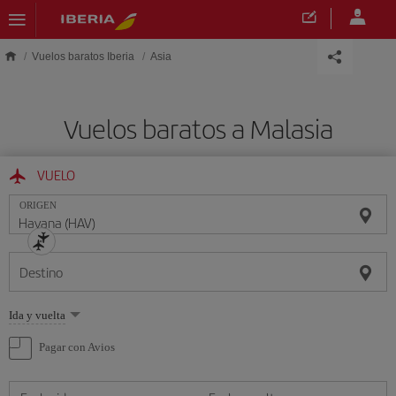
Saltar al contenido principal
Vuelos baratos Iberia
Asia
Vuelos baratos a Malasia
VUELO
ORIGEN
Destino
Seleccione
Ida y vuelta
una
opción
Pagar con Avios