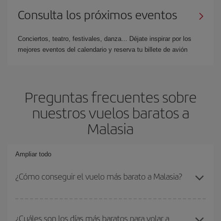
Consulta los próximos eventos
Conciertos, teatro, festivales, danza... Déjate inspirar por los
mejores eventos del calendario y reserva tu billete de avión
Preguntas frecuentes sobre
nuestros vuelos baratos a
Malasia
Ampliar todo
¿Cómo conseguir el vuelo más barato a Malasia?
Podrás ahorrar en tu billete de avión y conseguir el vuelo más
barato si evitas temporadas altas, compras con antelación y
¿Cuáles son los días más baratos para volar a