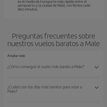
es el medio de transporte más rápido entre el
aeropuerto y la ciudad de Malé, con ferries cada
diez minutos.
Preguntas frecuentes sobre
nuestros vuelos baratos a Male
Ampliar todo
¿Cómo conseguir el vuelo más barato a Male?
Podrás ahorrar en tu billete de avión y conseguir el vuelo más
barato si evitas temporadas altas, compras con antelación y
¿Cuáles son los días más baratos para volar a
Male?
puedes ser flexible con las fechas y horarios de ida y vuelta.
Además, si no tienes decidido un destino concreto para tu viaje,
mira nuestras ofertas y déjate inspirar: seguro que encuentras el
Para saber qué días te saldrá más económico volar, solo tienes
vuelo más barato.