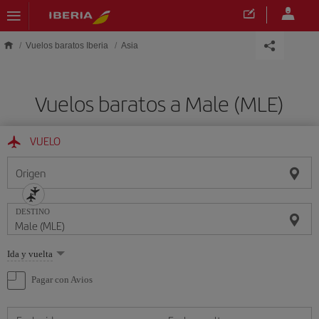
Saltar al contenido principal
Vuelos baratos Iberia
Asia
Vuelos baratos a Male (MLE)
VUELO
Origen
DESTINO
Seleccione
Ida y vuelta
una
opción
Pagar con Avios