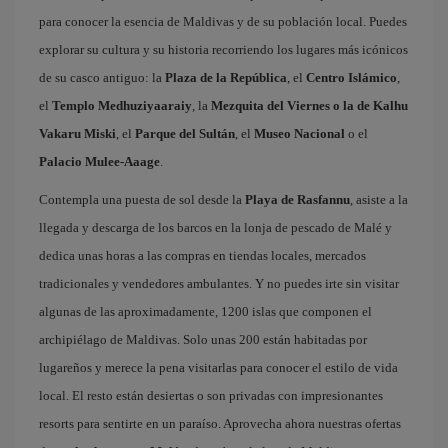
para conocer la esencia de Maldivas y de su población local. Puedes
explorar su cultura y su historia recorriendo los lugares más icónicos
de su casco antiguo: la
Plaza de la República
, el
Centro Islámico
,
el
Templo Medhuziyaaraiy
, la
Mezquita del Viernes o la de Kalhu
Vakaru Miski
, el
Parque del Sultán
, el
Museo Nacional
o el
Palacio Mulee-Aaage
.
Contempla una puesta de sol desde la
Playa de Rasfannu
, asiste a la
llegada y descarga de los barcos en la lonja de pescado de Malé y
dedica unas horas a las compras en tiendas locales, mercados
tradicionales y vendedores ambulantes. Y no puedes irte sin visitar
algunas de las aproximadamente, 1200 islas que componen el
archipiélago de Maldivas. Solo unas 200 están habitadas por
lugareños y merece la pena visitarlas para conocer el estilo de vida
local. El resto están desiertas o son privadas con impresionantes
resorts para sentirte en un paraíso. Aprovecha ahora nuestras ofertas