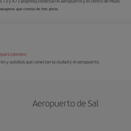
 73 y X73 (expréss) conectan el aeropuerto y el centro de Milán.
pasajeros que consta de tres pisos.
rport.com/en/
tren y autobús que conectan la ciudad y el aeropuerto.
Aeropuerto de Sal