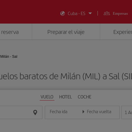
Cuba - ES
Empresas
 reserva
Preparar el viaje
Experien
Milán - Sal
uelos baratos de Milán (MIL) a Sal (SI
VUELO
HOTEL
COCHE
Fecha ida
Fecha vuelta
1
A
Introduce la fecha en formato día/mes/año
Introduce la fecha en format