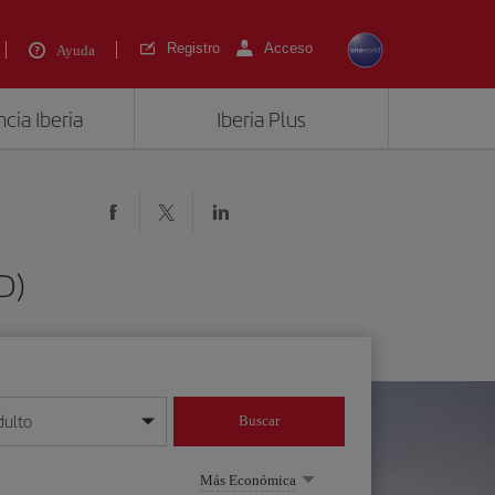
Registro
Acceso
Ayuda
cia Iberia
Iberia Plus
D)
dulto
Buscar
o día/mes/año
Más Económica