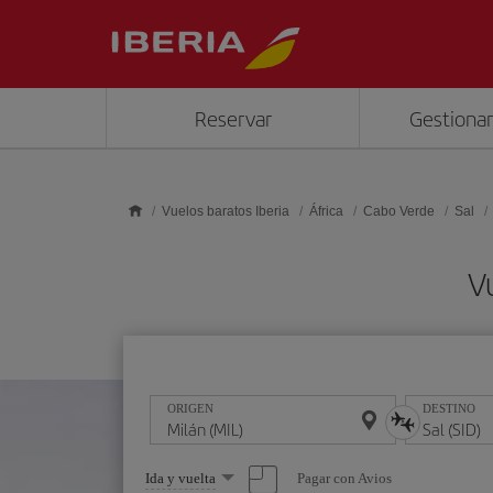
Saltar al contenido principal
Reservar
Gestionar
Vuelos baratos Iberia
África
Cabo Verde
Sal
V
ORIGEN
DESTINO
Seleccione
Pagar con Avios
Ida y vuelta