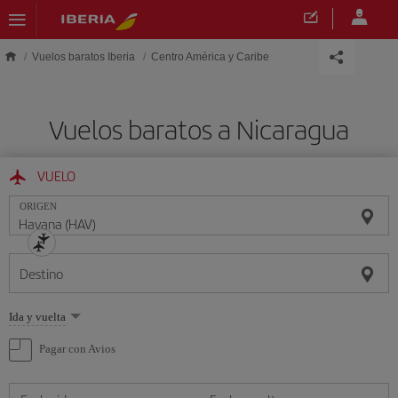
Saltar al contenido principal
Vuelos baratos Iberia
Centro América y Caribe
Vuelos baratos a Nicaragua
VUELO
ORIGEN
Destino
Seleccione
Ida y vuelta
una
opción
Pagar con Avios