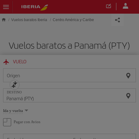
Saltar al contenido principal
Vuelos baratos Iberia
Centro América y Caribe
Vuelos baratos a Panamá (PTY)
VUELO
Origen
DESTINO
Seleccione
Ida y vuelta
una
opción
Pagar con Avios