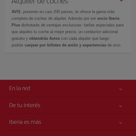
Alquiler de coches
AVIS
, presente en casi 200 países, te ofrece la gama más
completa de coches de alquiler. Además por ser
socio Iberia
Plus
disfrutarás de ventajas exclusivas: tarifas especiales para
que alquiles tu coche al mejor precio, un conductor adicional
gratuito y
obtendrás Avios
con cada alquiler que luego
podrás
canjear por billetes de avión y experiencias
de ocio.
En la red
De tu interés
Tu seguridad es lo primero
Iberia es más
Accesibilidad
Noticias y Novedades
Compromiso de servicio