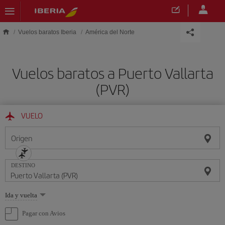
Saltar al contenido principal
Vuelos baratos Iberia
América del Norte
Vuelos baratos a Puerto Vallarta
(PVR)
VUELO
Origen
DESTINO
Seleccione
Ida y vuelta
una
opción
Pagar con Avios