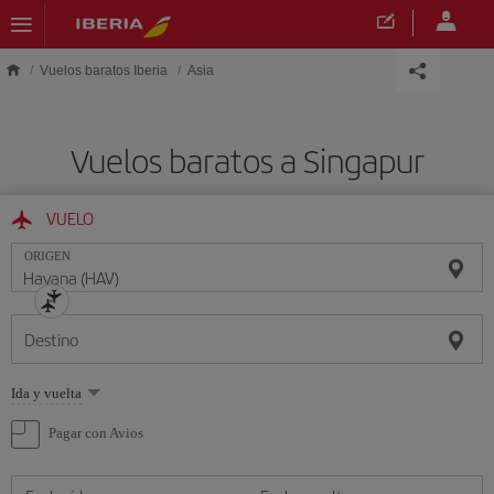
Saltar al contenido principal
Vuelos baratos Iberia
Asia
Vuelos baratos a Singapur
VUELO
ORIGEN
Destino
Seleccione
Ida y vuelta
una
opción
Pagar con Avios