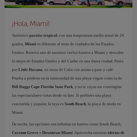
¡Hola, Miami!
Auténtico
paraíso tropical
, con una temperatura media anual de 24
grados,
Miami
es diferente al resto de ciudades de los Estados
Unidos. Reserva uno de nuestros vuelos baratos a Miami y descubre
lo mejor de Estados Unidos y del Caribe en una única ciudad. Pasea
por
Little Havana
, un trozo de Cuba con aroma a puro y café.
Prueba a perderte en la inmensidad de una playa virgen como la de
Bill Baggs Cape Florida State Park
, y no te vayas sin contemplar
las espectaculares vistas desde su faro. Si prefieres una playa
concurrida y popular, la tuya es
South Beach
, la playa de moda en
Miami.
De noche, las opciones son infinitas en barrios como South Beach,
Coconut Grove
o
Downtown Miami
. Aprovecha nuestras
ofertas de