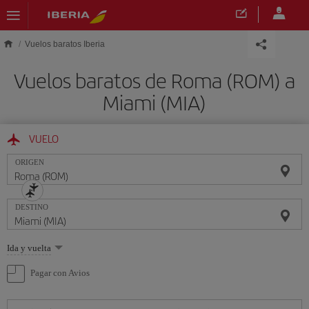
Saltar al contenido principal
Vuelos baratos Iberia
Vuelos baratos de Roma (ROM) a
Miami (MIA)
VUELO
ORIGEN
DESTINO
Seleccione
Ida y vuelta
una
opción
Pagar con Avios