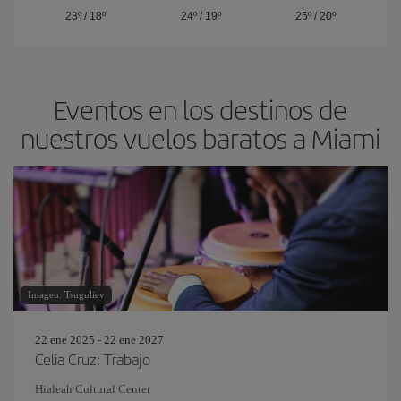
23º
/
18º
24º
/
19º
25º
/
20º
Eventos en los destinos de
nuestros vuelos baratos a Miami
Imagen: Tsuguliev
22 ene 2025 - 22 ene 2027
Celia Cruz: Trabajo
Hialeah Cultural Center