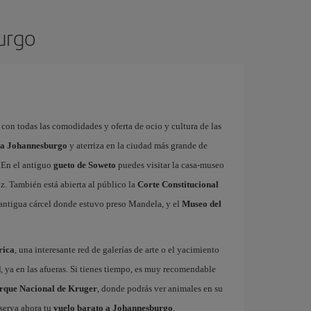
urgo
con todas las comodidades y oferta de ocio y cultura de las
s a Johannesburgo
y aterriza en la ciudad más grande de
. En el antiguo
gueto de Soweto
puedes visitar la casa-museo
az. También está abierta al público la
Corte Constitucional
la antigua cárcel donde estuvo preso Mandela, y el
Museo del
rica
, una interesante red de galerías de arte o el yacimiento
d
, ya en las afueras. Si tienes tiempo, es muy recomendable
rque Nacional de Kruger
, donde podrás ver animales en su
eserva ahora tu
vuelo barato a Johannesburgo
.