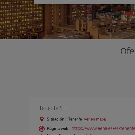
una
opción
Ofe
Tenerife Sur
Situación:
Tenerife
Ver en mapa
https://www.aena.es/es/tenerife
Página web: