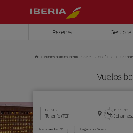
Saltar al contenido principal
Reservar
Gestionar
Vuelos baratos Iberia
África
Sudáfrica
Johanne
Vuelos ba
ORIGEN
DESTINO
Seleccione
Pagar con Avios
Ida y vuelta