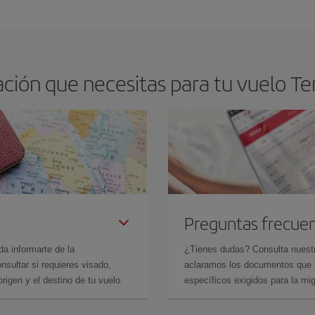
arte el mejor precio según tus necesidades de viaje. La tarifa básica, te asegu
ción que necesitas para tu vuelo Te
Preguntas frecue
da informarte de la
¿Tienes dudas? Consulta nues
sultar si requieres visado,
aclaramos los documentos que ne
rigen y el destino de tu vuelo.
específicos exigidos para la mi