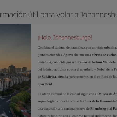
ormación útil para volar a Johannesb
¡Hola, Johannesburgo!
Combina el turismo de naturaleza con un viaje urbanita, 
grandes ciudades. Aprovecha nuestras
ofertas de vuelo
Sudáfrica, conocida por ser la
cuna de Nelson Mandela
del icónico activista contra el apartheid y Nobel de la P
de Sudáfrica
, situada, precisamente, en el edificio de 
apartheid
.
La oferta cultural de la ciudad sigue con el
Museo de Áf
arqueológico conocido como la
Cuna de la Humanida
una excursión a la cercana reserva de
Pilensberg
o al
Pa
hábitat y fundirte con el entorno natural sudafricano. R