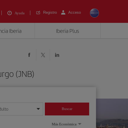
Registro
Acceso
Ayuda
cia Iberia
Iberia Plus
urgo (JNB)
dulto
Buscar
o día/mes/año
Más Económica