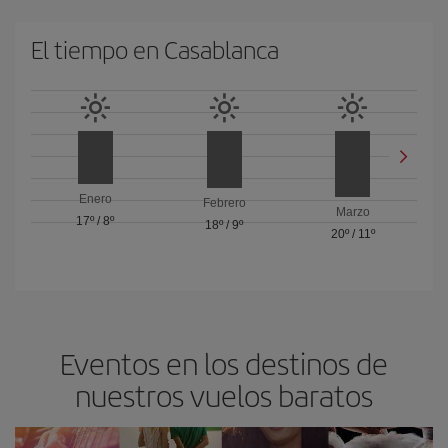
El tiempo en Casablanca
Enero
Febrero
Marzo
17º
/
8º
18º
/
9º
20º
/
11º
Eventos en los destinos de
nuestros vuelos baratos