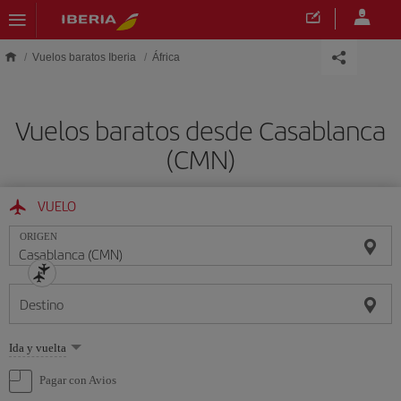
Saltar al contenido principal
Vuelos baratos Iberia
África
Vuelos baratos desde Casablanca
(CMN)
VUELO
ORIGEN
Destino
Seleccione
Ida y vuelta
una
opción
Pagar con Avios