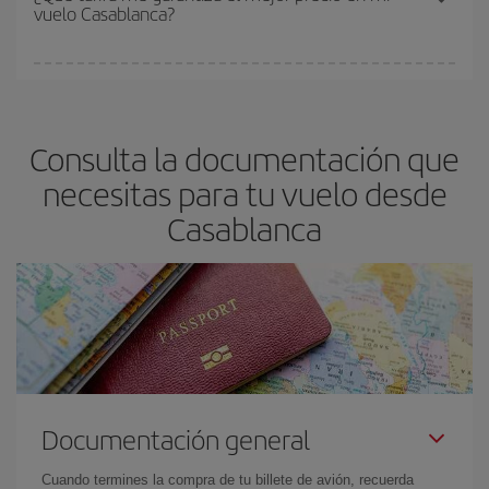
vuelo Casablanca?
y de que las tarifas más baratas (turista) estén disponibles o se
vayan agotando. Por eso, comprar con antelación es
fundamental
para conseguir
vuelos baratos a Casablanca.
En Iberia, tenemos distintas tarifas para garantizarte el mejor
precio según tus necesidades de viaje. La tarifa básica, te
asegura el vuelo más barato.
Consulta la documentación que
necesitas para tu vuelo desde
Casablanca
Documentación general
Cuando termines la compra de tu billete de avión, recuerda