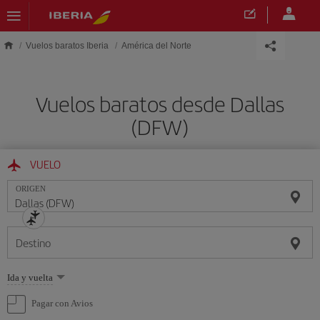
Saltar al contenido principal
Vuelos baratos Iberia
América del Norte
Vuelos baratos desde Dallas
(DFW)
VUELO
ORIGEN
Destino
Seleccione
Ida y vuelta
una
opción
Pagar con Avios