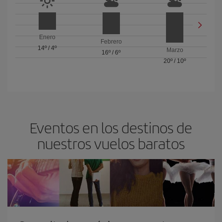
Enero
Febrero
14º
/
4º
Marzo
16º
/
6º
20º
/
10º
Eventos en los destinos de
nuestros vuelos baratos