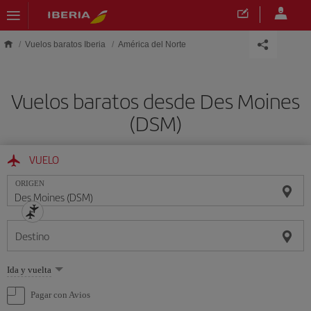
Saltar al contenido principal
Vuelos baratos Iberia
América del Norte
Vuelos baratos desde Des Moines
(DSM)
VUELO
ORIGEN
Destino
Seleccione
Ida y vuelta
una
opción
Pagar con Avios