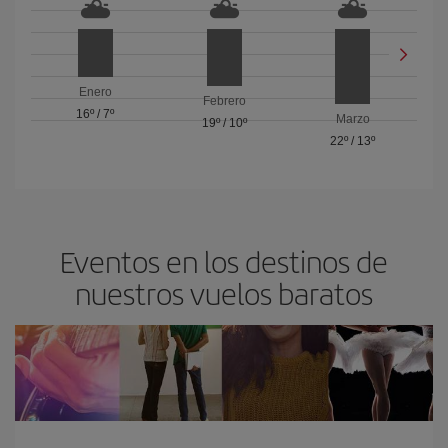
Enero
Febrero
16º
/
7º
Marzo
19º
/
10º
22º
/
13º
Eventos en los destinos de
nuestros vuelos baratos