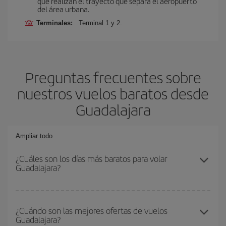
que realizan el trayecto que separa el aeropuerto
del área urbana.
Terminales:
Terminal 1 y 2.
Preguntas frecuentes sobre
nuestros vuelos baratos desde
Guadalajara
Ampliar todo
¿Cuáles son los días más baratos para volar
Guadalajara?
Para saber qué días te saldrá más económico volar, solo tienes
que empezar una consulta en nuestro
buscador de vuelos
¿Cuándo son las mejores ofertas de vuelos
Guadalajara?
baratos
. Dinos desde dónde vuelas, a dónde quieres ir y en qué