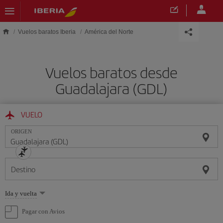
Saltar al contenido principal
Vuelos baratos Iberia
América del Norte
Vuelos baratos desde
Guadalajara (GDL)
VUELO
ORIGEN
Destino
Seleccione
Ida y vuelta
una
opción
Pagar con Avios