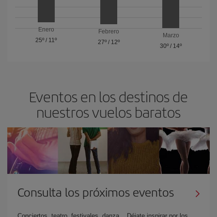
Enero
Febrero
Marzo
25º
/
11º
27º
/
12º
30º
/
14º
Eventos en los destinos de
nuestros vuelos baratos
Consulta los próximos eventos
Conciertos, teatro, festivales, danza... Déjate inspirar por los