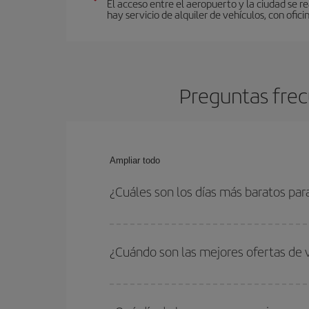
El acceso entre el aeropuerto y la ciudad se r
hay servicio de alquiler de vehículos, con ofici
Preguntas frec
Ampliar todo
¿Cuáles son los días más baratos para
Para saber qué días te saldrá más económico vol
quieres ir y en qué fechas habías pensado viajar
¿Cuándo son las mejores ofertas de v
para que puedas encontrar la mejor oferta. Ademá
más en el precio de tu billete.
Puedes conseguir los vuelos más baratos viajan
periodos de vacaciones escolares son temporada