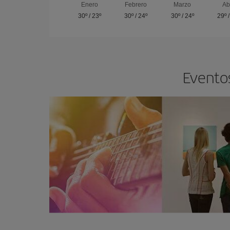
Enero
Febrero
Marzo
Ab
30º
/
23º
30º
/
24º
30º
/
24º
29º
Eventos