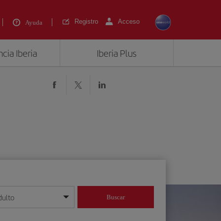
Registro
Acceso
Ayuda
cia Iberia
Iberia Plus
dulto
Buscar
o día/mes/año