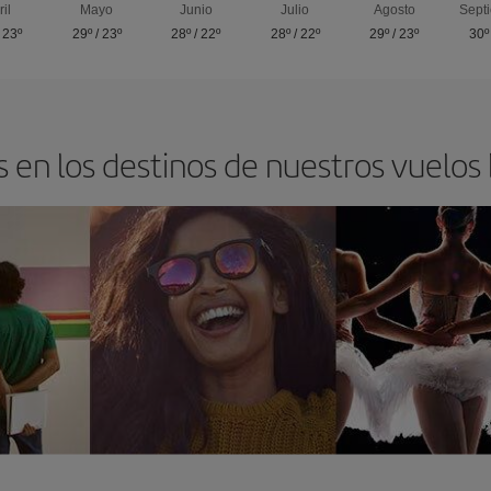
ril
Mayo
Junio
Julio
Agosto
Sept
/
23º
29º
/
23º
28º
/
22º
28º
/
22º
29º
/
23º
30º
 en los destinos de nuestros vuelos