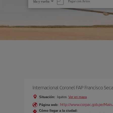
Seleccione
Pagar con Avios
Ida y vuelta
una
opción
Internacional Coronel FAP Francisco Sec
Situación:
Iquitos
Ver en mapa
http://www.corpac.gob.pe/Mai
Página web:
Cómo llegar a la ciudad: