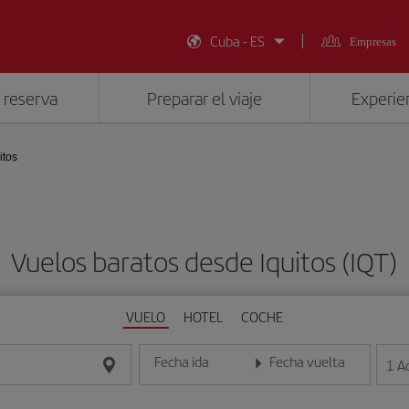
Cuba - ES
Empresas
 reserva
Preparar el viaje
Experien
itos
Vuelos baratos desde Iquitos (IQT)
VUELO
HOTEL
COCHE
Fecha ida
Fecha vuelta
1
A
Introduce la fecha en formato día/mes/año
Introduce la fecha en format