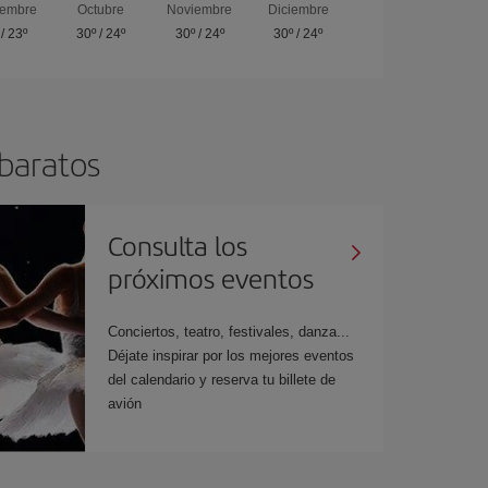
iembre
Octubre
Noviembre
Diciembre
/
23º
30º
/
24º
30º
/
24º
30º
/
24º
 baratos
Consulta los
próximos eventos
Conciertos, teatro, festivales, danza...
Déjate inspirar por los mejores eventos
del calendario y reserva tu billete de
avión