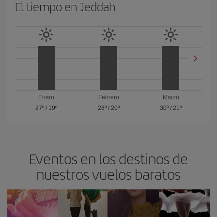
El tiempo en Jeddah
Enero
Febrero
Marzo
27º
/
19º
28º
/
20º
30º
/
21º
Eventos en los destinos de
nuestros vuelos baratos