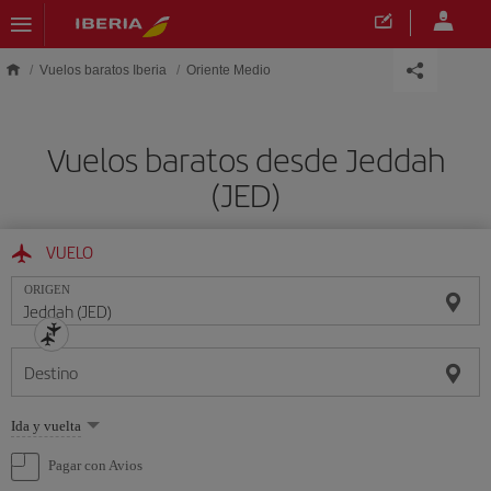
Saltar al contenido principal
Vuelos baratos Iberia
Oriente Medio
Vuelos baratos desde Jeddah
(JED)
VUELO
ORIGEN
Destino
Seleccione
Ida y vuelta
una
opción
Pagar con Avios