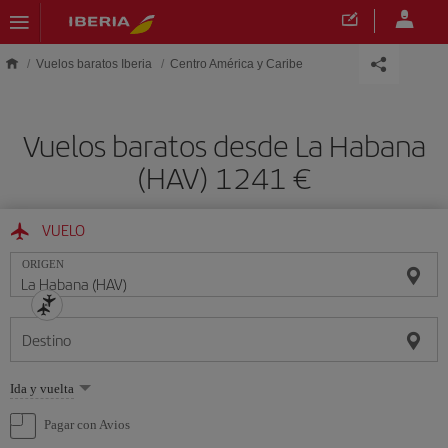
Saltar al contenido principal
Vuelos baratos Iberia
Centro América y Caribe
Vuelos baratos desde La Habana
(HAV) 1241 €
VUELO
ORIGEN
Destino
Seleccione
Ida y vuelta
una
opción
Pagar con Avios