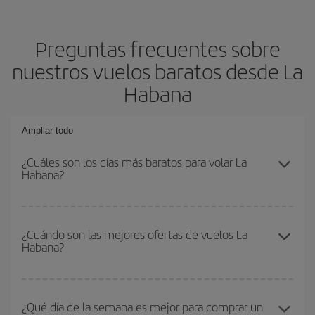
Preguntas frecuentes sobre
nuestros vuelos baratos desde La
Habana
Ampliar todo
¿Cuáles son los días más baratos para volar La
Habana?
Para saber qué días te saldrá más económico volar, solo tienes
que empezar una consulta en nuestro
buscador de vuelos
¿Cuándo son las mejores ofertas de vuelos La
Habana?
baratos
. Dinos desde dónde vuelas, a dónde quieres ir y en qué
fechas habías pensado viajar. Te mostraremos los vuelos más
baratos, no solo
para tu consulta, sino para días cercanos
,
Puedes conseguir los vuelos más baratos viajando
fuera de las
tanto de ida como de vuelta, para que puedas encontrar la mejor
temporadas altas
. Aunque depende de tu destino, por lo general
¿Qué día de la semana es mejor para comprar un
oferta. Además, busca en las diferentes opciones de vuelo que te