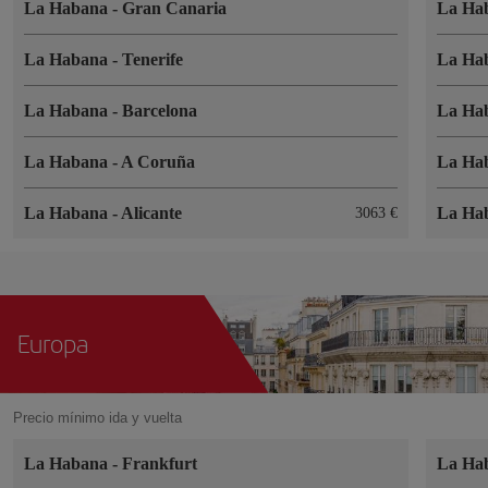
La Habana
-
Gran Canaria
La Ha
La Habana
-
Tenerife
La Ha
La Habana
-
Barcelona
La Ha
La Habana
-
A Coruña
La Ha
La Habana
-
Alicante
La Ha
3063 €
Europa
Precio mínimo ida y vuelta
La Habana
-
Frankfurt
La Ha