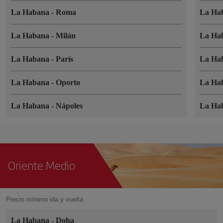
La Habana
-
Roma
La Ha
La Habana
-
Milán
La Ha
La Habana
-
París
La Ha
La Habana
-
Oporto
La Ha
La Habana
-
Nápoles
La Ha
Oriente Medio
Precio mínimo ida y vuelta
La Habana
-
Doha