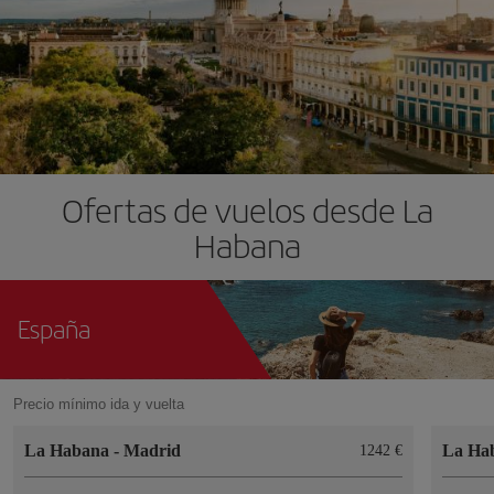
Ofertas de vuelos desde La
Habana
España
Precio mínimo ida y vuelta
La Habana
-
Madrid
La Ha
1242 €