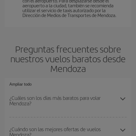
con el aeropuerto. Para desplazarse desde el
aeropuerto a la ciudad, también se recomienda
utilizar el servicio de taxis autorizado por la
Dirección de Medios de Transportes de Mendoza.
Preguntas frecuentes sobre
nuestros vuelos baratos desde
Mendoza
Ampliar todo
¿Cuáles son los días más baratos para volar
Mendoza?
Para saber qué días te saldrá más económico volar, solo tienes
que empezar una consulta en nuestro
buscador de vuelos
¿Cuándo son las mejores ofertas de vuelos
Mendoza?
baratos
. Dinos desde dónde vuelas, a dónde quieres ir y en qué