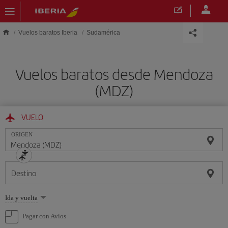
Saltar al contenido principal
Vuelos baratos Iberia
Sudamérica
Vuelos baratos desde Mendoza
(MDZ)
VUELO
ORIGEN
Destino
Seleccione
Ida y vuelta
una
opción
Pagar con Avios