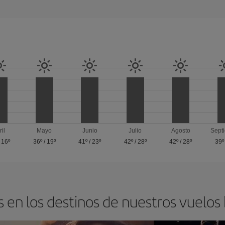
ril
Mayo
Junio
Julio
Agosto
Sept
/
16º
36º
/
19º
41º
/
23º
42º
/
28º
42º
/
28º
39º
 en los destinos de nuestros vuelos