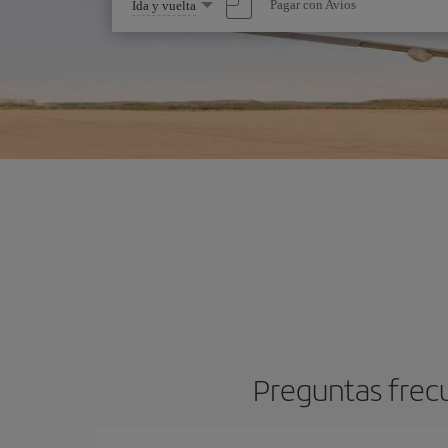
Seleccione
Pagar con Avios
Ida y vuelta
una
opción
Preguntas frec