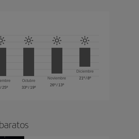
Diciembre
Noviembre
21º
/
8º
iembre
Octubre
26º
/
13º
/
25º
33º
/
19º
 baratos