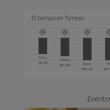
El tiempo en Torreon
Enero
Febrero
22º
/
9º
Marzo
Ab
24º
/
10º
29º
/
13º
32º
Eventos