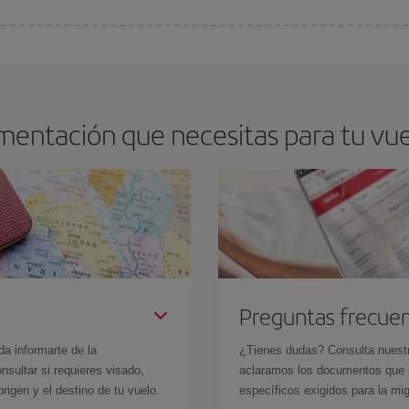
arte el mejor precio según tus necesidades de viaje. La tarifa básica, te asegu
mentación que necesitas para tu vu
Preguntas frecue
da informarte de la
¿Tienes dudas? Consulta nues
sultar si requieres visado,
aclaramos los documentos que ne
rigen y el destino de tu vuelo.
específicos exigidos para la mi