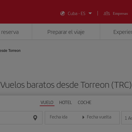
Cuba - ES
Empresas
 reserva
Preparar el viaje
Experien
esde Torreon
Vuelos baratos desde Torreon (TRC)
VUELO
HOTEL
COCHE
Fecha ida
Fecha vuelta
1
A
Introduce la fecha en formato día/mes/año
Introduce la fecha en format