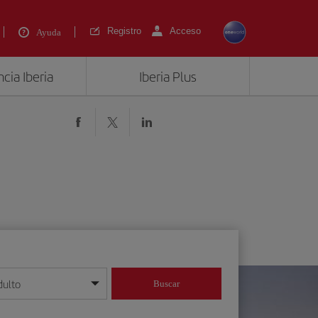
Registro
Acceso
Ayuda
cia Iberia
Iberia Plus
dulto
Buscar
o día/mes/año