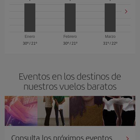
Enero
Febrero
Marzo
30º
/
21º
30º
/
21º
31º
/
22º
Eventos en los destinos de
nuestros vuelos baratos
Consulta los próximos eventos