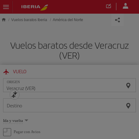
Saltar al contenido principal
Vuelos baratos Iberia
América del Norte
Vuelos baratos desde Veracruz
(VER)
VUELO
ORIGEN
Destino
Seleccione
Ida y vuelta
una
opción
Pagar con Avios