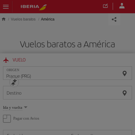
Saltar al contenido principal
Vuelos baratos
América
Vuelos baratos a América
VUELO
ORIGEN
Destino
Seleccione
Ida y vuelta
una
opción
Pagar con Avios