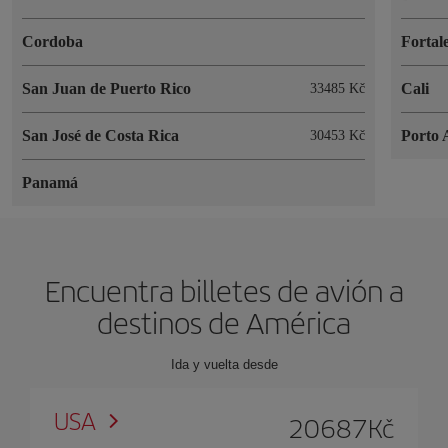
Cordoba
Fortal
San Juan de Puerto Rico
Cali
33485 Kč
San José de Costa Rica
Porto 
30453 Kč
Panamá
Encuentra billetes de avión a
destinos de América
Ida y vuelta desde
USA
20687
Kč