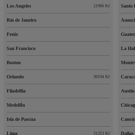
Los Angeles
Santo
21966 Kč
Río de Janeiro
Asunc
Fenix
Guate
San Francisco
La Ha
Boston
Monte
Orlando
Carac
30194 Kč
Filadelfia
Austin
MedellÍn
Chica
Isla de Pascua
Cancú
Lima
Dallas
31353 Kč