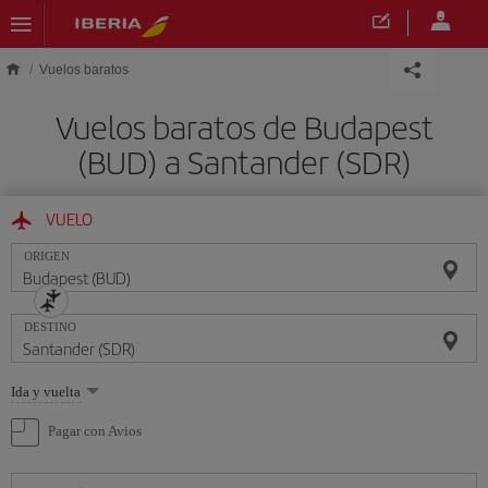
Saltar al contenido principal
Vuelos baratos
Vuelos baratos de Budapest
(BUD) a Santander (SDR)
VUELO
ORIGEN
DESTINO
Seleccione
Ida y vuelta
una
opción
Pagar con Avios