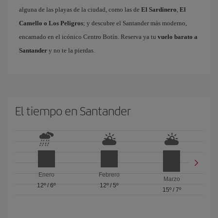
alguna de las playas de la ciudad, como las de
El Sardinero
,
El
Camello o Los Peligros
; y descubre el Santander más moderno,
encarnado en el icónico Centro Botín. Reserva ya tu
vuelo barato a
Santander
y no te la pierdas.
El tiempo en Santander
Enero
Febrero
Marzo
12º
/
6º
12º
/
5º
15º
/
7º