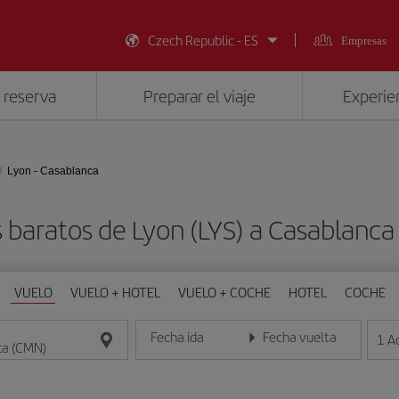
Czech Republic - ES
Empresas
 reserva
Preparar el viaje
Experien
Lyon - Casablanca
 baratos de Lyon (LYS) a Casablanc
VUELO
VUELO + HOTEL
VUELO + COCHE
HOTEL
COCHE
Fecha ida
Fecha vuelta
1
A
Introduce la fecha en formato día/mes/año
Introduce la fecha en format