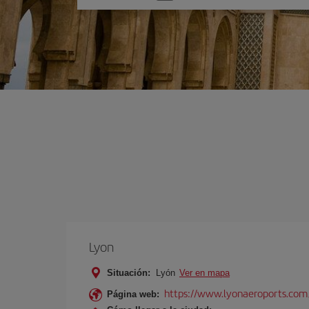
una
opción
Lyon
Situación:
Lyón
Ver en mapa
https://www.lyonaeroports.com
Página web: