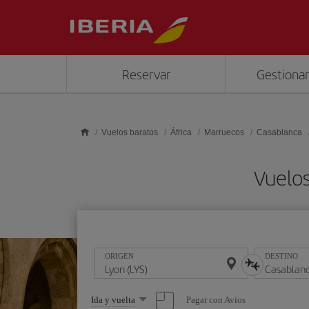
Saltar al contenido principal
Reservar
Gestionar
Vuelos baratos
África
Marruecos
Casablanca
Vuelos
ORIGEN
DESTINO
Seleccione
Pagar con Avios
Ida y vuelta