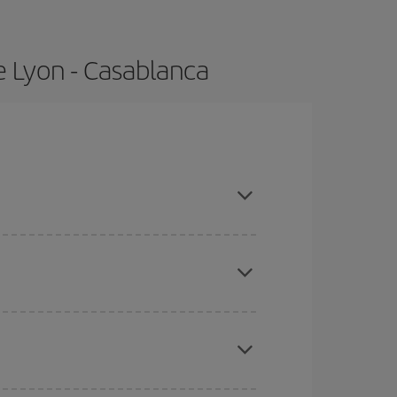
e Lyon - Casablanca
pras con antelación y puedes ser flexible con las
ratos
. Dinos desde dónde vuelas, a dónde
ra días cercanos
, tanto de ida como de vuelta,
gunos
horarios
puede que te hagan ahorrar aún