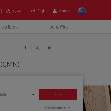
Registro
Acceso
Ayuda
cia Iberia
Iberia Plus
a (CMN)
dulto
Buscar
o día/mes/año
Más Económica