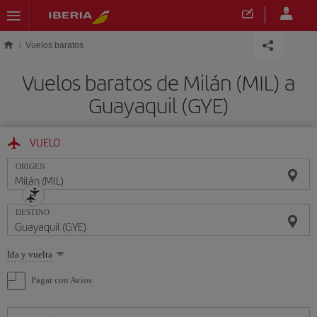
Saltar al contenido principal
Vuelos baratos
Vuelos baratos de Milán (MIL) a
Guayaquil (GYE)
VUELO
ORIGEN
DESTINO
Seleccione
Ida y vuelta
una
opción
Pagar con Avios