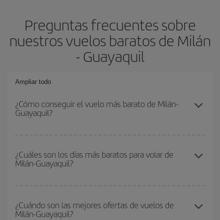
Preguntas frecuentes sobre
nuestros vuelos baratos de Milán
- Guayaquil
Ampliar todo
¿Cómo conseguir el vuelo más barato de Milán-
Guayaquil?
Podrás ahorrar en tu billete de avión de Milán-Guayaquil-dest y
conseguir el vuelo más barato si evitas temporadas altas,
¿Cuáles son los días más baratos para volar de
Milán-Guayaquil?
compras con antelación y puedes ser flexible con las fechas y
horarios de ida y vuelta.
Para saber qué días te saldrá más económico volar, solo tienes
que empezar una consulta en nuestro
buscador de vuelos
¿Cuándo son las mejores ofertas de vuelos de
Milán-Guayaquil?
baratos
. Dinos desde dónde vuelas, a dónde quieres ir y en qué