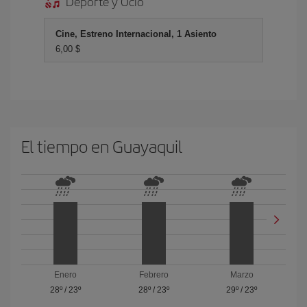
Deporte y Ocio
Cine, Estreno Internacional, 1 Asiento
6,00 $
El tiempo en Guayaquil
Enero
Febrero
Marzo
28º
/
23º
28º
/
23º
29º
/
23º