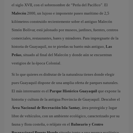
el siglo XVII, con el sobrenombre de “Perla del Pacífico”. El
Malecón
2000, un lujoso e imponente paseo marítimo de 2,5
kilómetros construido recientemente sobre el antiguo Malecón
Simón Bolívar, está jalonado por museos, jardines, fuentes, centros
comerciales, restaurantes, bares y miradores. Para impregnarte de la
historia de Guayaquil, no te pierdas su barrio más antiguo,
Las
Peñas
, situado al final del Malecón y donde aún se encuentran
vestigios de la época Colonial.
Si lo que quieres es disfrutar de la naturaleza tienes donde elegir
pues Guayaquil dispone de una amplia oferta de parques naturales.
El más interesante es el
Parque Histórico Guayaquil
que expone la
historia y cultura de la antigua Provincia de Guayaquil. Descubre el
Área Nacional de Recreación Isla Santay
, área protegida y lugar
libre de vehículos, con un ambiente ecológico, caracterizado por su
fauna y flora costeña, o relájate en el
Balneario y Centro
Recreacional Puerto Hondo
situado junto a una reserva ecológica