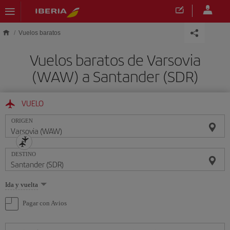
Saltar al contenido principal
Vuelos baratos
Vuelos baratos de Varsovia
(WAW) a Santander (SDR)
VUELO
ORIGEN
DESTINO
Seleccione
Ida y vuelta
una
opción
Pagar con Avios