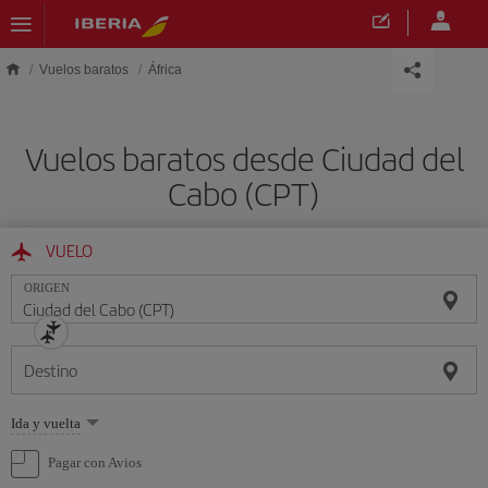
Saltar al contenido principal
Vuelos baratos
África
Vuelos baratos desde Ciudad del
Cabo (CPT)
VUELO
ORIGEN
Destino
Seleccione
Ida y vuelta
una
opción
Pagar con Avios