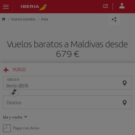
Saltar al contenido principal
Vuelos baratos
Asia
Vuelos baratos a Maldivas desde
679 €
VUELO
ORIGEN
Destino
Seleccione
Ida y vuelta
una
opción
Pagar con Avios