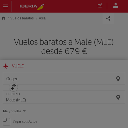
Saltar al contenido principal
Vuelos baratos
Asia
Vuelos baratos a Male (MLE)
desde 679 €
VUELO
Origen
DESTINO
Seleccione
Ida y vuelta
una
opción
Pagar con Avios