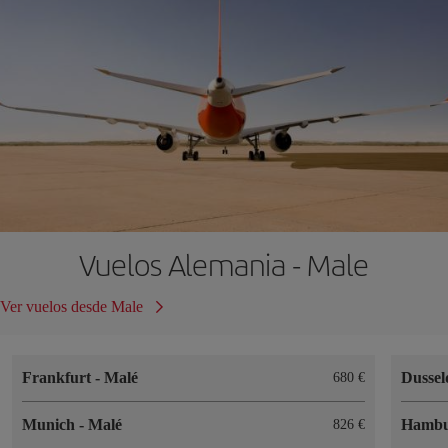
Vuelos Alemania - Male
Ver vuelos desde Male
Frankfurt
-
Malé
Dussel
680 €
Munich
-
Malé
Hamb
826 €