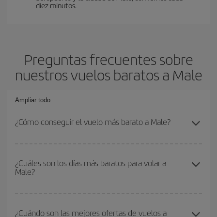
diez minutos.
Preguntas frecuentes sobre
nuestros vuelos baratos a Male
Ampliar todo
¿Cómo conseguir el vuelo más barato a Male?
Podrás ahorrar en tu billete de avión y conseguir el vuelo más
barato si evitas temporadas altas, compras con antelación y
¿Cuáles son los días más baratos para volar a
Male?
puedes ser flexible con las fechas y horarios de ida y vuelta.
Además, si no tienes decidido un destino concreto para tu viaje,
mira nuestras ofertas y déjate inspirar: seguro que encuentras el
Para saber qué días te saldrá más económico volar, solo tienes
vuelo más barato.
que empezar una consulta en nuestro
buscador de vuelos
¿Cuándo son las mejores ofertas de vuelos a