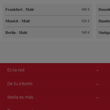
Frankfurt
-
Malé
Dussel
680 €
Munich
-
Malé
Hamb
826 €
Berlín
-
Malé
Stuttg
949 €
En la red
De tu interés
Tu seguridad es lo primero
Iberia es más
Accesibilidad
Noticias y Novedades
Compromiso de servicio