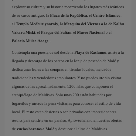
explorar su cultura y su historia recorriendo los lugares más icónicos
de su casco antiguo: la
Plaza de la República
, el
Centro Islámico
,
el
Templo Medhuziyaaraiy
, la
Mezquita del Viernes o la de Kalhu
Vakaru Miski
, el
Parque del Sultán
, el
Museo Nacional
o el
Palacio Mulee-Aaage
.
Contempla una puesta de sol desde la
Playa de Rasfannu
, asiste a la
llegada y descarga de los barcos en la lonja de pescado de Malé y
dedica unas horas a las compras en tiendas locales, mercados
tradicionales y vendedores ambulantes. Y no puedes irte sin visitar
algunas de las aproximadamente, 1200 islas que componen el
archipiélago de Maldivas. Solo unas 200 están habitadas por
lugareños y merece la pena visitarlas para conocer el estilo de vida
local. El resto están desiertas o son privadas con impresionantes
resorts para sentirte en un paraíso. Aprovecha ahora nuestras ofertas
de
vuelos baratos a Malé
y descubre el alma de Maldivas.