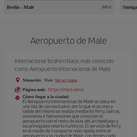
Berlín
-
Malé
Stuttg
949 €
Aeropuerto de Male
Internacional Ibrahim Nasir, más conocido
como Aeropuerto Internacional de Malé
Situación:
Male
Ver en mapa
https://macl.aero/
Página web:
Cómo llegar a la ciudad:
El Aeropuerto Internacional de Malé se ubica en
una isla de uso exclusivo, por lo que el acceso y
salida del mismo se realiza mediante ferry, barcos,
avionetas e hidroaviones que conectan el
aeropuerto con el resto de islas del archipiélago y
los principales resorts turísticos. El servicio de ferry
es el medio de transporte más rápido entre el
aeropuerto y la ciudad de Malé, con ferries cada