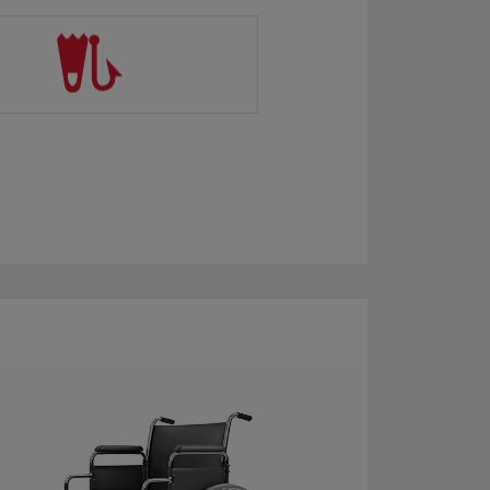
nline
:desde
Online
:desde
5€/60$/45£
130€/140$/110£
sta
hasta
3€/79$/64£
172€/184$/145£
eropuerto
:desde
Aeropuerto
:desde
0€/95$/75£
170€/200$/150£
sta
hasta
8€/105$/83£
187€/220$/165£
Online
: No aplica
Aeropuerto
:desde
130€/140$/110£
hasta
143€/154$/121£
Online
: No aplica