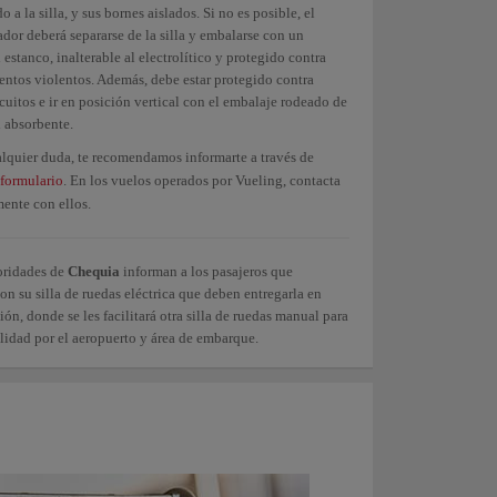
o a la silla, y sus bornes aislados. Si no es posible, el
dor deberá separarse de la silla y embalarse con un
 estanco, inalterable al electrolítico y protegido contra
ntos violentos. Además, debe estar protegido contra
cuitos e ir en posición vertical con el embalaje rodeado de
l absorbente.
alquier duda, te recomendamos informarte a través de
formulario
. En los vuelos operados por Vueling, contacta
mente con ellos.
oridades de
Chequia
informan a los pasajeros que
on su silla de ruedas eléctrica que deben entregarla en
ión, donde se les facilitará otra silla de ruedas manual para
lidad por el aeropuerto y área de embarque.