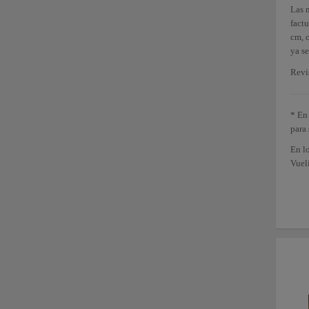
Las 
fact
cm, 
ya s
Revi
* En 
para 
En l
Vueli