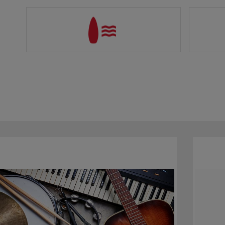
Surf,
Online
:desde 40€/50$/32£
O
Kiteboard,
hasta 53€/66$/50£
5
Waveboard.
Aeropuerto
:desde
ha
70€/85$/65£
7
hasta 77€/94$/72£
A
8
ha
8
Patines, Monopatín,
Online
: No aplica
Patinete, Bolos,
Aeropuerto
:desde 60€/75$/55£
Bodyboard,
hasta 66€/83$/61£
Windsurf, Ala Delta,
Paracaidas, Parapente,
Raquetas, Hockey,
Jabalina, Tiro con arco.
Instrumentos musicales y
Online
: No aplica