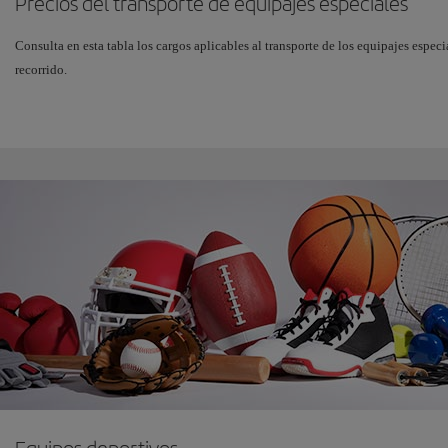
Precios del transporte de equipajes especiales
Consulta en esta tabla los cargos aplicables al transporte de los equipajes especi
recorrido.
Ten en cuenta que el material deportivo que se acepta de forma gratuita en los v
equipaje facturado. Por tanto, en el caso de que supere el número de piezas inclu
bodega, será considerado como equipaje adicional.
Si vas a añadir equipaje especial desde iberia.com o desde la App Iberia, el pr
obtener el más bajo durante el proceso de compra del billete; y el más alto, dura
igualdad de servicios, los precios online siempre serán inferiores a los precios d
El pago para el transporte de armas y del sobrepeso debe realizarse exclusivamen
Si tu vuelo
conecta zonas distintas
, se aplica la tarifa de la zona con mayor prec
Zona: España (Península,
Z
Baleares, Canarias, Ceuta y
Is
Melilla)
Áf