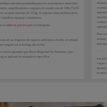
afianzad
medidas máximas permitidas para los instrumentos musicales
acumula
urados, amplificadores o equipos de sonido son de 190x75x65
material
con un peso máximo de 23 kg. Si superan estas medidas/peso
movimie
e considera equipaje voluminoso.
cortocir
sa la
tabla de precios
para su transporte.
materia
Para cu
nuestro
caso de no disponer de espacio suficiente a bordo, se retirará
directa
ser cargado en la bodega del avión.
os vuelos operados por Iberia Regional Air Nostrum y por
ng se aplicará su normativa específica.
Las aut
viajan c
facturac
su movi