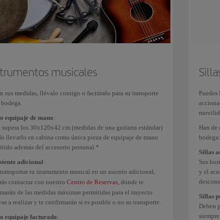
equipos voluminoso y/o
Aeropuerto
:desde 150€/180$/135£
pesados
hasta 165€/198$/149£
Armas
Aeropuerto
:desde
A
strumentos musicales
Sill
75€/90$/72£
8
hasta 83€/99$/79£
ha
 sus medidas, llévalo contigo o factúralo para su transporte
Puedes l
9
a bodega.
acciona
movilida
 equipaje de mano
:
o supera los 30x120x42 cm (medidas de una guitarra estándar)
Han de 
Sillas de ruedas
Gr
ás llevarlo en cabina como única pieza de equipaje de mano
bodega
itido además del accesorio personal.*
Sillas 
siento adicional
:
Sus born
Si la compañía operadora es distinta al Grupo Iberia (Iberia, Iberia Express o Air Nostrum), 
transportar tu instrumento musical en un asiento adicional,
y el ac
transporte y su franquicia. En los
vuelos operados por Air Nostrum
, los equipajes espec
descone
rás contactar con nuestro
Centro de Reservas
, donde te
rmarán de las medidas máximas permitidas para el trayecto
a las limitaciones de espacio en bodega. En los
vuelos operados por Vueling
o en los viaj
Sillas 
as a realizar y te confirmarán si es posible o no su transporte.
el coste será de 45€ por cada vuelo.
Deben p
siempre
 equipaje facturado
: