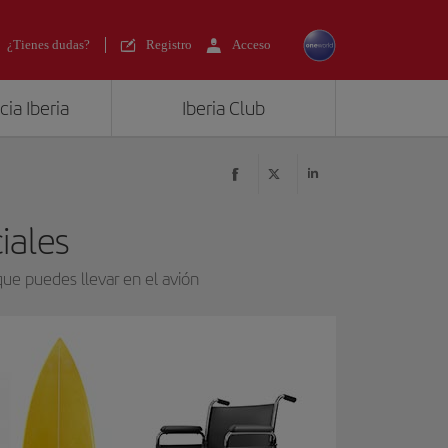
¿Tienes dudas?
Registro
Acceso
ia Iberia
Iberia Club
iales
que puedes llevar en el avión