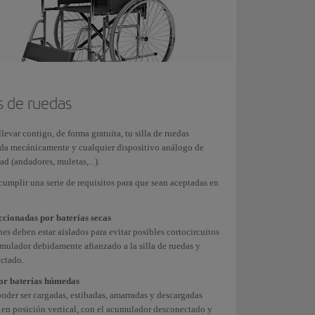
Aeropuerto
:desde
300€/360$/270£
hasta
330€/396$/297£
eropuerto
:desde
Aeropuerto
:desde
as de ruedas
5€/102$/77£
95€/114$/86£
sta
hasta
levar contigo, de forma gratuita, tu silla de ruedas
4€/112$/84£
105€/125$/94£
da mecánicamente y cualquier dispositivo análogo de
d (andadores, muletas,...).
cumplir una serie de requisitos para que sean aceptadas en
atuito
:
accionadas por baterías secas
es deben estar aislados para evitar posibles cortocircuitos
consulta con ella las condiciones particulares del
umulador debidamente afianzado a la silla de ruedas y
iales únicamente pueden comprarse en el aeropuerto debido
ctado.
es donde conecten vuelos de Iberia operados por Vueling,
por baterías húmedas
oder ser cargadas, estibadas, amarradas y descargadas
 en posición vertical, con el acumulador desconectado y