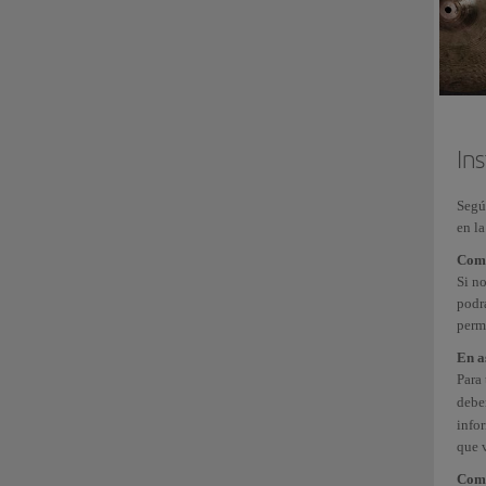
In
Según
en l
Como
Si n
podr
perm
En a
Para 
debe
info
que v
Como