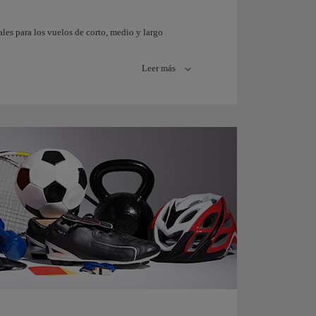
ales para los vuelos de corto, medio y largo
Leer más
uelos de largo recorrido, cuenta como un bulto del
idas en tu franquicia gratuita de equipaje en
ecio variará según el momento de compra: podrás
nte el proceso de check-in. En todos los casos, a
el aeropuerto.
te en el aeropuerto.
io.
ona: Europa,
Zona: América,
rael y Norte de
Asia y Catar.
rica.