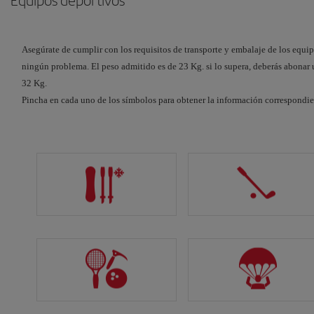
Equipos deportivos
Equipos de
Online
:desde 30€/35$/25£
O
Golf, Esquí
hasta 40€/46$/33£
3
(nieve y agua),
Aeropuerto
:desde
ha
Asegúrate de cumplir con los requisitos de transporte y embalaje de los equip
Submarinismo,
60€/75$/55£
4
ningún problema. El peso admitido es de 23 Kg. si lo supera, deberás abonar
Cañas de pescar.
hasta 66€/83$/61£
A
32 Kg.
7
Pincha en cada uno de los símbolos para obtener la información correspondie
ha
7
Bicicletas
Online
:desde 35€/40$/32£
O
hasta 46€/53$/42£
4
Aeropuerto
:desde
ha
65€/80$/60£
5
hasta 72€/88$/66£
A
7
ha
8