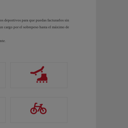
nline
:desde
Online
:desde
5€/40$/32£
100€/110$/85£
sta
hasta
os deportivos para que puedas facturarlos sin
6€/53$/42£
132€/145$/112£
 un cargo por el sobrepeso hasta el máximo de
eropuerto
:desde
Aeropuerto
:desde
0€/85$/65£
130€/155$/115£
nte.
sta
hasta
7€/94$/72£
143€/171$/127£
nline
:desde
Online
:desde
5€/50$/40£
120€/130$/105£
sta
hasta
9€/66$/53£
158€/172$/139£
eropuerto
:desde
Aeropuerto
:desde
5€/90$/70£
150€/180$/130£
sta
hasta
3€/99$/77£
165€/198$/143£