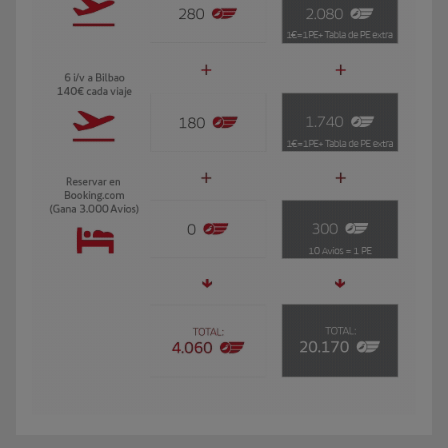
El GIF presenta a Carmen, socia Iberia Club Oro. Viaja 3 veces al año a Buen