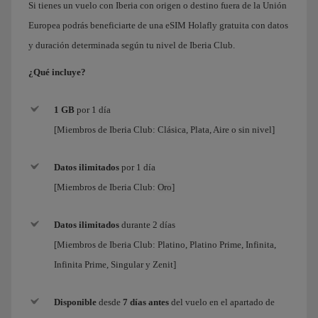
Si tienes un vuelo con Iberia con origen o destino fuera de la Unión
Europea podrás beneficiarte de una eSIM Holafly gratuita con datos
y duración determinada según tu nivel de Iberia Club.
¿Qué incluye?
1 GB
por 1 día
[Miembros de Iberia Club: Clásica, Plata, Aire o sin nivel]
Datos ilimitados
por
1 día
[Miembros de Iberia Club:
Oro
]
Datos ilimitados
durante 2 días
[Miembros de Iberia Club:
Platino, Platino Prime, Infinita,
Infinita Prime, Singular y Zenit
]
Disponible
desde
7 días antes
del vuelo en el apartado de