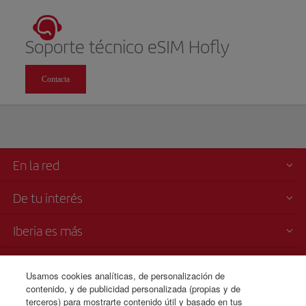
Soporte técnico eSIM Hofly
Contacta
En la red
De tu interés
Iberia es más
Transparencia
Usamos cookies analíticas, de personalización de
contenido, y de publicidad personalizada (propias y de
Venta telefónica
terceros) para mostrarte contenido útil y basado en tus