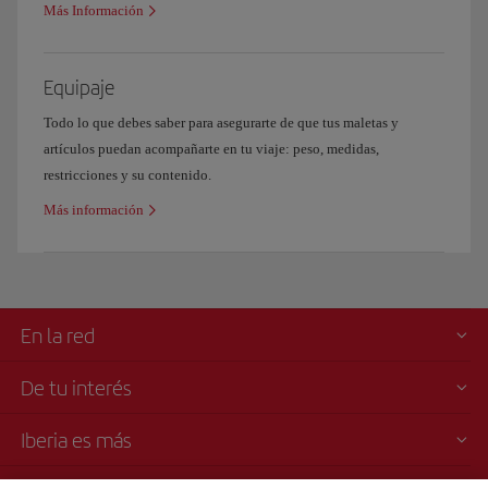
Más Información
Equipaje
Todo lo que debes saber para asegurarte de que tus maletas y
artículos puedan acompañarte en tu viaje: peso, medidas,
restricciones y su contenido.
Más información
En la red
De tu interés
Iberia es más