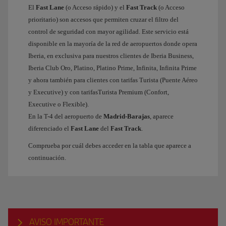
El
Fast Lane
(o Acceso rápido) y el
Fast Track
(o Acceso
prioritario) son accesos que permiten cruzar el filtro del
control de seguridad con mayor agilidad. Este servicio está
disponible en la mayoría de la red de aeropuertos donde opera
Iberia, en exclusiva para nuestros clientes de Iberia Business,
Iberia Club Oro, Platino, Platino Prime, Infinita, Infinita Prime
y ahora también para clientes con tarifas Turista (Puente Aéreo
y Executive) y con tarifasTurista Premium (Confort,
Executive o Flexible).
En la T-4 del aeropuerto de
Madrid-Barajas
, aparece
diferenciado el
Fast Lane
del
Fast Track
.
Comprueba por cuál debes acceder en la tabla que aparece a
continuación.
AVISO IMPORTANTE