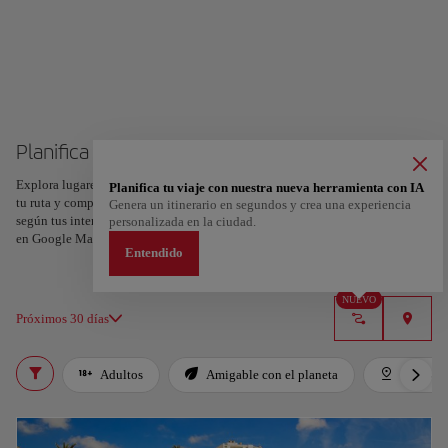
Planifica tu viaje a Ibiza
Explora lugares, experiencias y marca con el corazón tus favoritos para crear
Planifica tu viaje con nuestra nueva herramienta con IA
tu ruta y compartirla. ¿Quieres más ideas? Obtén un itinerario personalizado
Genera un itinerario en segundos y crea una experiencia
según tus intereses y la duración de tu viaje: en sólo dos pasos y descargable
personalizada en la ciudad.
en Google Maps.
Entendido
NUEVO
Próximos 30 días
Adultos
Amigable con el planeta
Destaca