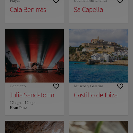
Playas
Cocina mediterránea
Cala Benirrás
Sa Capella
Concierto
Museos y Galerías
Julia Sandstorm
Castillo de Ibiza
12 ago.
-
12 ago.
Heart Ibiza