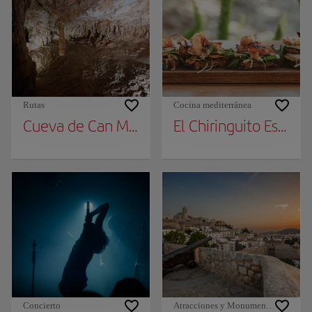
Rutas
Cocina mediterránea
Cueva de Can Marçà
El Chiringuito Es Cava
Concierto
Atracciones y Monumentos