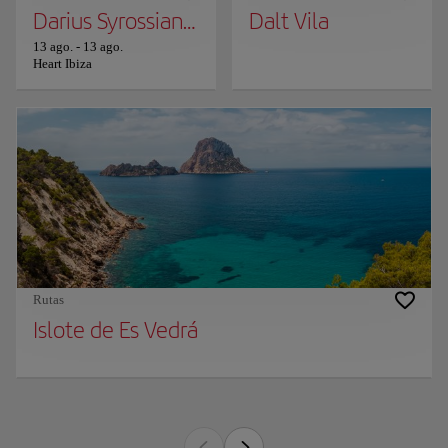
Darius Syrossian and Josh Butler
Dalt Vila
13 ago.
-
13 ago.
Heart Ibiza
Rutas
Islote de Es Vedrá