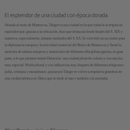
El esplendor de una ciudad con época dorada.
Situada al norte de Marruecos, Tánger es una ciudad en la que todavía se respira un
esplendor que, gracias a su ubicación, hizo que destacara desde finales del S. XIX y
mantuvo, especialmente, durante mediados del S. XX. Se convirtió en un centro para
la diplomacia europea y la actividad comercial del Reino de Marruecos y llamó la
atención de artistas europeos y americanos de diferentes disciplinas gracias, en gran
parte, a lo que primero retrató Delacroix: una ciudad plena de colores y con una luz
muy especial. Multicultural y con influencias muy dispares de diferentes religiones -
judía, cristiana y musulmana-, pasear por Tánger es volver a respirar la grandeza de
una ciudad artística en África que se rinde al mar y también a la montaña.