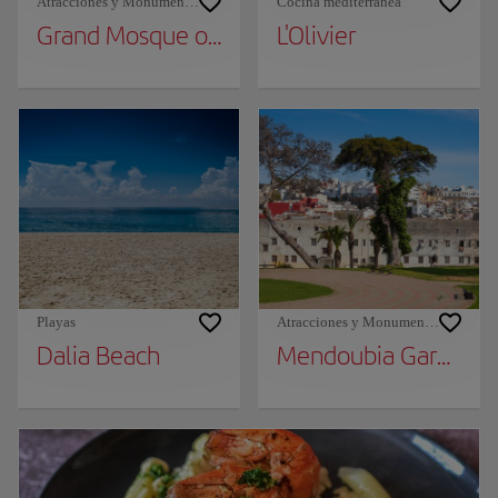
Atracciones y Monumentos
Cocina mediterránea
Grand Mosque of Tangier
L'Olivier
Playas
Atracciones y Monumentos
Dalia Beach
Mendoubia Gardens