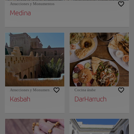
Atracciones y Monumentos
Medina
Atracciones y Monumentos
Cocina árabe
Kasbah
DarHarruch