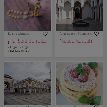
Evento religioso
Atracciones y Monumentos
¡Haj Saïd Berrada en Tánger!
Museo Kasbah
21 ago.
-
21 ago.
CINÉMA ROXY