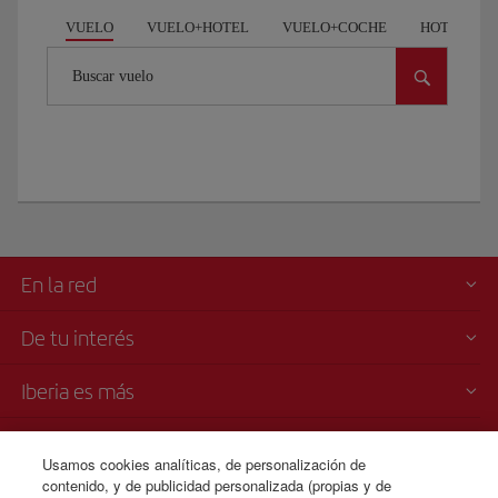
VUELO
VUELO+HOTEL
VUELO+COCHE
HOTEL
Buscar vuelo
En la red
De tu interés
Iberia es más
Transparencia
Usamos cookies analíticas, de personalización de
contenido, y de publicidad personalizada (propias y de