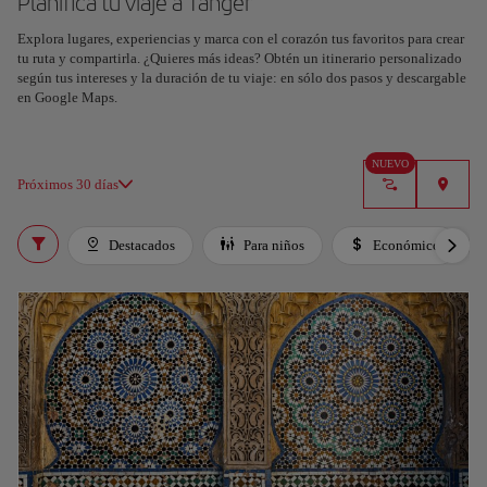
Planifica tu viaje a Tánger
Explora lugares, experiencias y marca con el corazón tus favoritos para crear
Planifica tu viaje con nuestra nueva herramienta con IA
tu ruta y compartirla. ¿Quieres más ideas? Obtén un itinerario personalizado
Genera un itinerario en segundos y crea una experiencia
según tus intereses y la duración de tu viaje: en sólo dos pasos y descargable
personalizada en la ciudad.
en Google Maps.
Entendido
NUEVO
Próximos 30 días
Destacados
Para niños
Económico