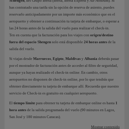
Schengen
, del Grupo Iberia (Iberia, Iberia Express y Air Nostrum). Si
has contratado una tarifa sin la opción de reserva de asiento, puedes
reservarlo anticipadamente por un importe más económico que en el
aeropuerto y obtener a continuación tu tarjeta de embarque, o esperar a
las 24 horas antes de la salida del vuelo para realizar el check-in.
Ten en cuenta que la facturación para los viajes con
origen/destino
fuera del espacio Shengen
solo está disponible
24 horas antes
de la
salida del vuelo.
Si viajas desde
Marruecos
,
Egipto
,
Maldivas
y
Albania
deberás pasar
por el mostrador de facturación antes de acceder al filtro de seguridad,
aunque ya hayas realizado el check-in online. En cambio, otros
aeropuertos no disponen de check-in online, por lo que tendrás que
obtener directamente tu tarjeta de embarque allí. Recuerda que nuestro
servicio de Check-in es gratuito en cualquier aeropuerto.
El
tiempo límite
para obtener tu tarjeta de embarque online es hasta
1
hora antes
de la salida programada del vuelo (90 minutos en Lagos,
San José y 180 minutos Caracas).
Mostrar contenido