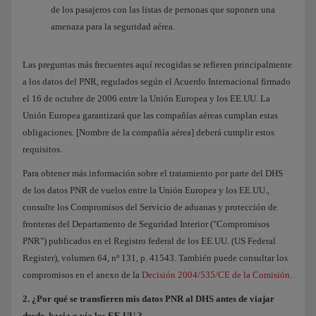
de los pasajeros con las listas de personas que suponen una
amenaza para la seguridad aérea.
Las preguntas más frecuentes aquí recogidas se refieren principalmente
a los datos del PNR, regulados según el Acuerdo Internacional firmado
el 16 de octubre de 2006 entre la Unión Europea y los EE.UU. La
Unión Europea garantizará que las compañías aéreas cumplan estas
obligaciones. [Nombre de la compañía aérea] deberá cumplir estos
requisitos.
Para obtener más información sobre el tratamiento por parte del DHS
de los datos PNR de vuelos entre la Unión Europea y los EE.UU.,
consulte los Compromisos del Servicio de aduanas y protección de
fronteras del Departamento de Seguridad Interior ("Compromisos
PNR") publicados en el Registro federal de los EE.UU. (US Federal
Register), volumen 64, nº 131, p. 41543. También puede consultar los
compromisos en el anexo de la
Decisión 2004/535/CE de la Comisión
.
2. ¿Por qué se transfieren mis datos PNR al DHS antes de viajar
desde, hacia o vía los EE.UU.?