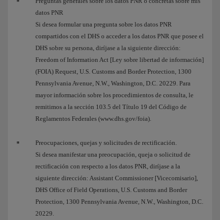
Preguntas generales sobre los datos PNR o concretas sobre mis
datos PNR
Si desea formular una pregunta sobre los datos PNR
compartidos con el DHS o acceder a los datos PNR que posee el
DHS sobre su persona, diríjase a la siguiente dirección:
Freedom of Information Act [Ley sobre libertad de información]
(FOIA) Request, U.S. Customs and Border Protection, 1300
Pennsylvania Avenue, N.W., Washington, D.C. 20229. Para
mayor información sobre los procedimientos de consulta, le
remitimos a la sección 103.5 del Título 19 del Código de
Reglamentos Federales (www.dhs.gov/foia).
Preocupaciones, quejas y solicitudes de rectificación.
Si desea manifestar una preocupación, queja o solicitud de
rectificación con respecto a los datos PNR, diríjase a la
siguiente dirección: Assistant Commissioner [Vicecomisario],
DHS Office of Field Operations, U.S. Customs and Border
Protection, 1300 Pennsylvania Avenue, N.W., Washington, D.C.
20229.