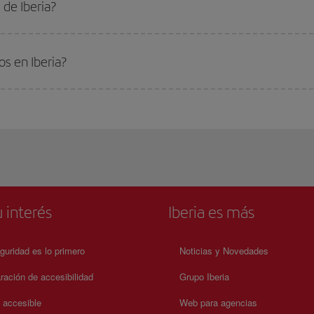
de Iberia?
s en Iberia?
 interés
Iberia es más
guridad es lo primero
Noticias y Novedades
ración de accesibilidad
Grupo Iberia
a accesible
Web para agencias