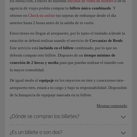
En iberia.com, a través de nuestras
oficinas de venta de billetes
o en tu
agencia de viajes podrás comprar tu
billete único combinado
. Y
obtener en
Check-in online
tus tarjetas de embarque desde el día
anterior hasta 2 horas antes de la salida de tu vuelo.
Estos trenes no llegan al aeropuerto, por lo tanto el traslado a/desde la
estación se deberá realizar usando el servicio de
Cercanías de Renfe
.
Este servicio está
incluido en el billete
combinado, por lo que no
deberás comprar otro billete. Dispones de un
tiempo mínimo de
conexión de 2 horas y media
para que puedas realizar el transfer con
la mayor comodidad.
De igual modo el
equipaje
en los trayectos en tren y conexiones tren-
aeropuerto-tren, estará a tu cargo y bajo tu responsabilidad. Dispondrás
de la franquicia de equipaje marcada en tu billete.
Mostrar contenido
¿Dónde se compran los billetes?
¿Es un billete o son dos?