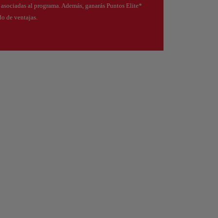
s asociadas al programa. Además, ganarás Puntos Elite*
o de ventajas.