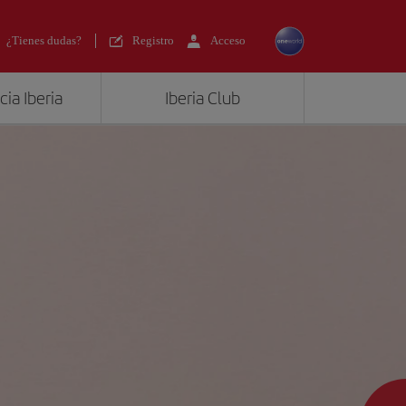
¿Tienes dudas?
Registro
Acceso
ia Iberia
Iberia Club