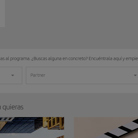
das al programa. ¿Buscas alguna en concreto? Encuéntrala aquí y empi
Partner
ú quieras