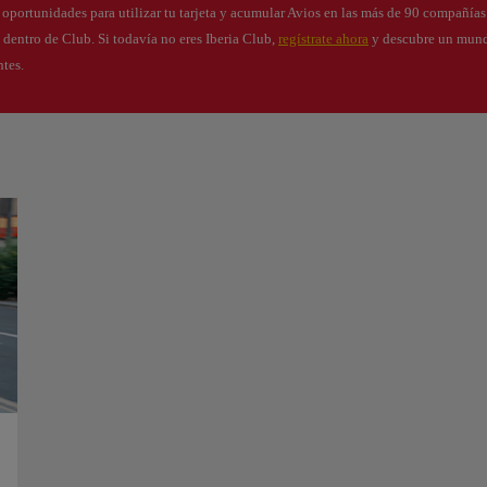
s oportunidades para utilizar tu tarjeta y acumular Avios en las más de 90 compañía
s dentro de Club. Si todavía no eres Iberia Club,
regístrate ahora
y descubre un mund
ntes.