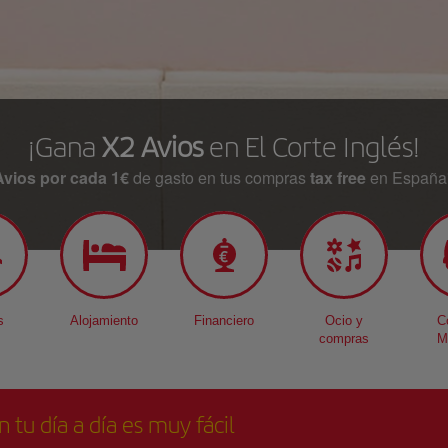
¡Gana
X2 Avios
en El Corte Inglés!
Avios por cada 1€
de gasto en tus compras
tax free
en España* 
s
Alojamiento
Financiero
Ocio y
C
compras
M
n tu día a día es muy fácil