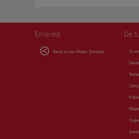
En la red
De tu
Tu se
Iberia en las Redes Sociales
Decla
Iberi
Compr
Publi
Mapa 
Suger
Soste