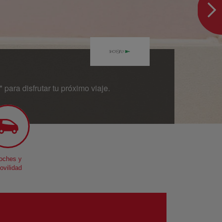
para disfrutar tu próximo viaje.
oches y
ovilidad