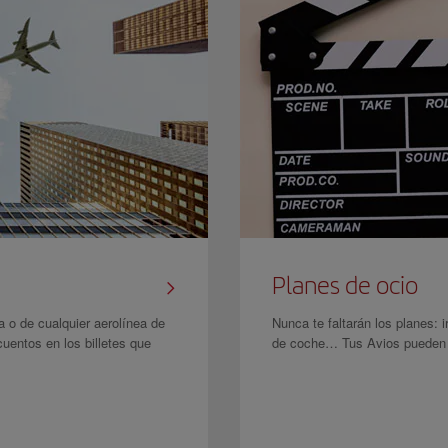
Planes de ocio
a o de cualquier aerolínea de
Nunca te faltarán los planes: i
cuentos en los billetes que
de coche… Tus Avios pueden c