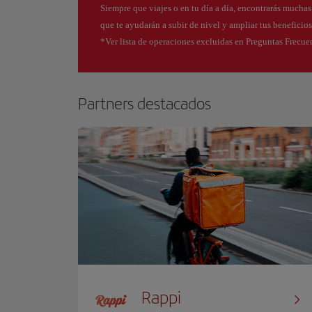
Siempre que viajes o en tu día a día, encontrarás mucha
que te ayudarán a subir de nivel y ampliar tus beneficio
*Ver lista de operaciones excluidas en Preguntas Frecue
Partners destacados
Rappi