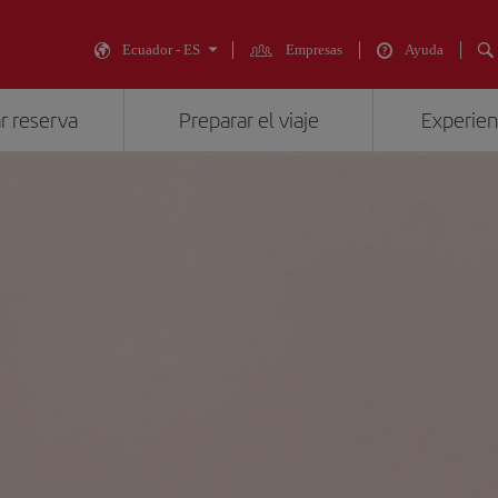
Ecuador - ES
Empresas
Ayuda
r reserva
Preparar el viaje
Experienc