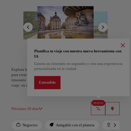
Saint-Pierre seduce con sus calles empedradas, cafés animados y La
Cité du Vin, un homenaje inmersivo a la cultura y el arte del vino.
Al caer la tarde, Burdeos vibra con energía: cenas junto al río, jazz
en los bares de Chartrons y el aroma de los viñedos flotando en el
aire. Burdeos no es solo un destino: es un brindis a la belleza, la
historia y el arte de vivir bien.
A Coruña
Alicante
Planifica tu viaje con nuestra nueva herramienta con
IA
España
España
Genera un itinerario en segundos y crea una experiencia
personalizada en la ciudad.
Explora lugares, experiencias y marca con el corazón tus favoritos
para crear tu ruta y compartirla. ¿Quieres más ideas? Obtén un
itinerario personalizado según tus intereses y la duración de tu
Entendido
viaje: en sólo dos pasos y descargable en Google Maps.
NUEVO
Próximos 30 días
Negocios
Amigable con el planeta
Destacados