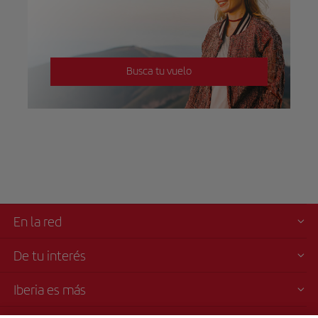
Busca tu vuelo
En la red
De tu interés
Iberia es más