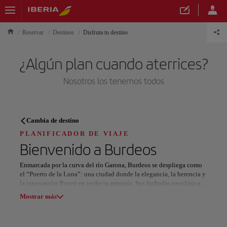
Reservar
Destinos
Disfruta tu destino
¿Algún plan cuando aterrices?
Nosotros los tenemos todos
PLANIFICADOR DE VIAJE
Cambia de destino
Descubre tu próximo destino
PLANIFICADOR DE VIAJE
Bienvenido a
Burdeos
Enmarcada por la curva del río Garona, Burdeos se despliega como
el “Puerto de la Luna”: una ciudad donde la elegancia, la herencia y
la innovación fluyen en perfecta armonía. Sus fachadas neoclásicas
Nuestros destinos
y su luz dorada han inspirado siglos de arte y refinamiento.
Mostrar lista
Mostrar más
En el corazón urbano, la Place de la Bourse brilla sobre el Miroir
d’Eau, una maravilla de diseño y reflejo. Muy cerca, el barrio de
Todas las áreas
Europa
América del Sur
Norteaméri