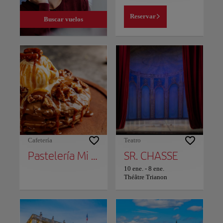
Reservar
Buscar vuelos
Cafetería
Teatro
Pastelería Mi Cielo
SR. CHASSE
10 ene.
-
8 ene.
Théâtre Trianon