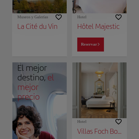
Museos y Galerías
Hotel
La Cité du Vin
Hôtel Majestic
Reservar
El mejor
destino,
el
mejor
precio
Hotel
Villas Foch Boutique Hotel & Spa Bordeaux