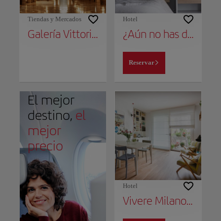
Tiendas y Mercados
Hotel
Galería Vittorio Emanuele II
¿Aún no has decidido dónde alojarte?
Reservar
El mejor
destino,
el
mejor
precio
Hotel
Vivere Milano Isola