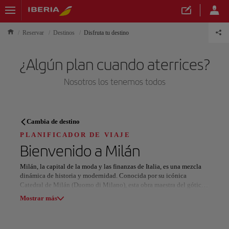
Reservar
Destinos
Disfruta tu destino
¿Algún plan cuando aterrices?
Nosotros los tenemos todos
PLANIFICADOR DE VIAJE
Cambia de destino
Descubre tu próximo destino
PLANIFICADOR DE VIAJE
Bienvenido a
Milán
Milán, la capital de la moda y las finanzas de Italia, es una mezcla
dinámica de historia y modernidad. Conocida por su icónica
Catedral de Milán (Duomo di Milano), esta obra maestra del gótico
Nuestros destinos
ofrece vistas impresionantes desde su terraza. Muy cerca, la Galería
Mostrar lista
Mostrar más
Vittorio Emanuele II, una galería comercial del siglo XIX, es un
paraíso para las marcas de lujo y el estilo italiano.
Todas las áreas
Europa
América del Sur
Norteaméri