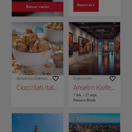
Reservar
Buscar vuelos
Heladerías Emblemáticas
Exposición
Cioccolati Italiani
Anselm Kiefer: Los Alquimistas
7 feb.
-
27 sept.
Palazzo Reale