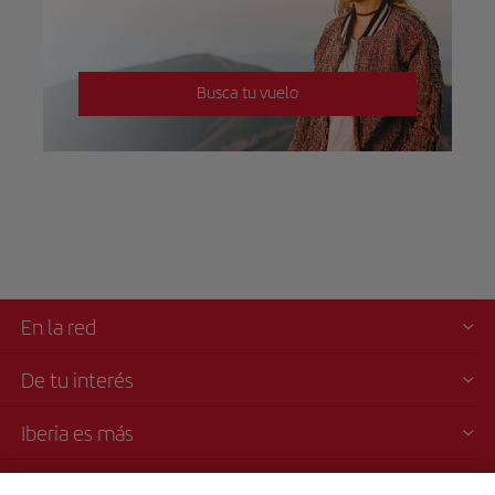
Busca tu vuelo
En la red
De tu interés
Iberia es más
Transparencia