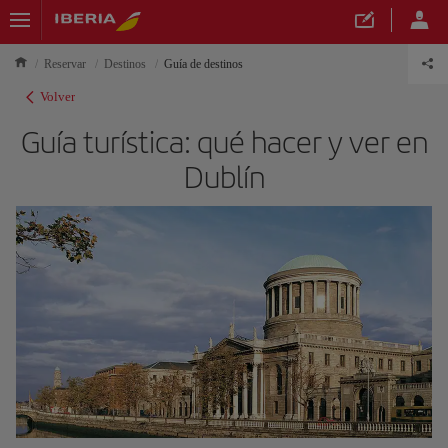
Reservar
Destinos
Guía de destinos
Volver
Guía turística: qué hacer y ver en
Dublín