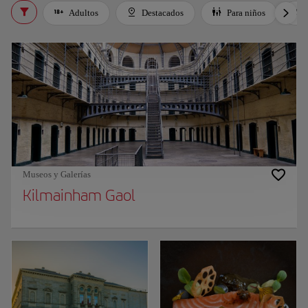
Adultos
Destacados
Para niños
Museos y Galerías
Kilmainham Gaol