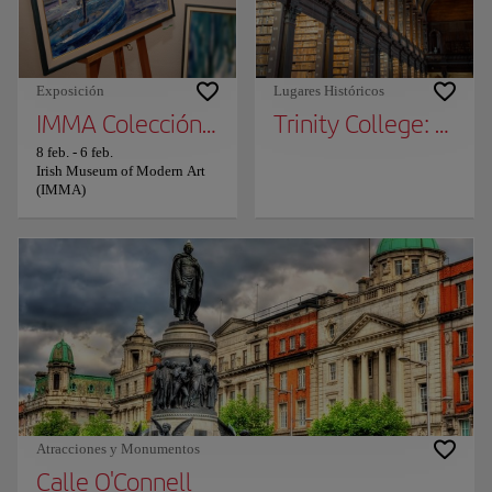
Exposición
Lugares Históricos
IMMA Colección Arte como Agencia
Trinity College: The 
8 feb.
-
6 feb.
Irish Museum of Modern Art
(IMMA)
Atracciones y Monumentos
Calle O'Connell