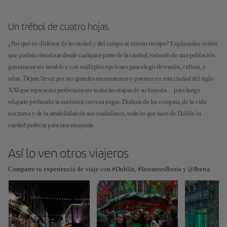
Un trébol de cuatro hojas.
¿Por qué no disfrutar de la ciudad y del campo al mismo tiempo? Explanadas verdes
que podrás visualizar desde cualquier parte de la ciudad, rodeado de una población
genuinamente amable y con múltiples opciones para elegir diversión, cultura, y
relax. Déjate llevar por sus grandes monumentos y puentes en esta ciudad del siglo
XXI que representa perfectamente todas las etapas de su historia… para luego
relajarte probando la auténtica cerveza negra. Disfruta de las compras, de la vida
nocturna y de la amabilidad de sus ciudadanos, todo lo que hace de Dublín la
ciudad perfecta para una escapada.
Así lo ven otros viajeros
Comparte tu experiencia de viaje con #Dublín, #InstantesIberia y @Iberia