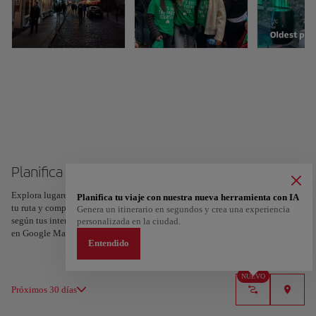
Planifica tu viaje a Dublín
Explora lugares, experiencias y marca con el corazón tus favoritos para crear
Planifica tu viaje con nuestra nueva herramienta con IA
tu ruta y compartirla. ¿Quieres más ideas? Obtén un itinerario personalizado
Genera un itinerario en segundos y crea una experiencia
según tus intereses y la duración de tu viaje: en sólo dos pasos y descargable
personalizada en la ciudad.
en Google Maps.
Entendido
NUEVO
Próximos 30 días