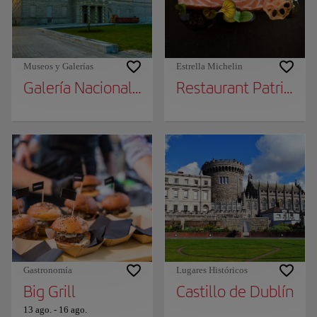
Museos y Galerías
Estrella Michelin
Galería Nacional de Irlanda
Restaurant Patrick G
Gastronomía
Lugares Históricos
Big Grill
Castillo de Dublín
13 ago.
-
16 ago.