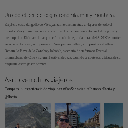
Un cóctel perfecto: gastronomía, mar y montaña.
En plena costa del golfo de Vizcaya, San Sebastián atrae a viajeros de todo el
mundo. Mar y montaña crean un entorno de ensueño para esta ciudad elegante y
cosmopolita. El desarrollo arquitectónico de la segunda mitad del S. XIX le confiere
su aspecto francés y aburguesado. Pasea por sus calles y comprueba su belleza.
Recorre la Playa de la Concha y la bahía, escenario de su famoso Festival
Internacional de Cine y su gran Festival de Jazz. Cuando te apetezca, disfruta de su
exquisita oferta gastronómica.
Así lo ven otros viajeros
Comparte tu experiencia de viaje con #SanSebastian, #InstantesIberia y
@Iberia