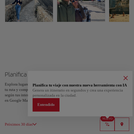
Planifica tu viaje a San Sebastián
Explora lugares, experiencias y marca con el corazón tus favoritos para crear
Planifica tu viaje con nuestra nueva herramienta con IA
tu ruta y compartirla. ¿Quieres más ideas? Obtén un itinerario personalizado
Genera un itinerario en segundos y crea una experiencia
según tus intereses y la duración de tu viaje: en sólo dos pasos y descargable
personalizada en la ciudad.
en Google Maps.
Entendido
NUEVO
Próximos 30 días