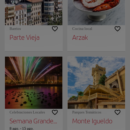
Barrios
Cocina local
Parte Vieja
Arzak
Celebraciones Locales
Parques Temáticos
Semana Grande de San Sebastián
Monte Igueldo
8 ago.
-
15 ago.