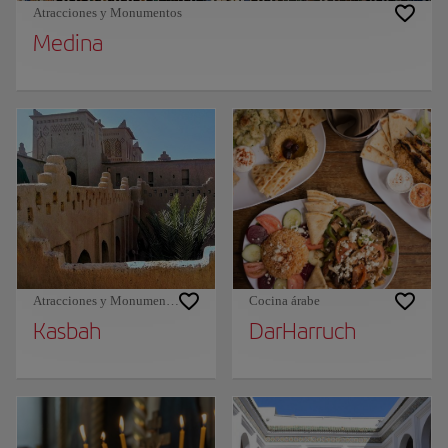
Atracciones y Monumentos
Medina
Atracciones y Monumentos
Cocina árabe
Kasbah
DarHarruch