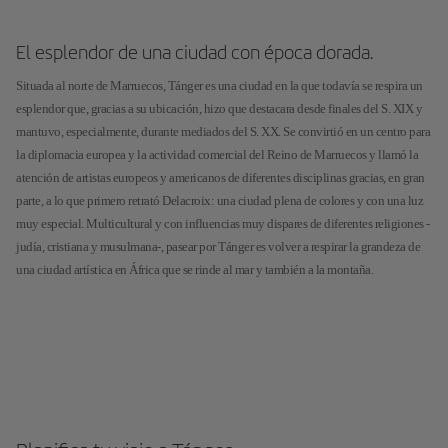
El esplendor de una ciudad con época dorada.
Situada al norte de Marruecos, Tánger es una ciudad en la que todavía se respira un
esplendor que, gracias a su ubicación, hizo que destacara desde finales del S. XIX y
mantuvo, especialmente, durante mediados del S. XX. Se convirtió en un centro para
la diplomacia europea y la actividad comercial del Reino de Marruecos y llamó la
atención de artistas europeos y americanos de diferentes disciplinas gracias, en gran
parte, a lo que primero retrató Delacroix: una ciudad plena de colores y con una luz
muy especial. Multicultural y con influencias muy dispares de diferentes religiones -
judía, cristiana y musulmana-, pasear por Tánger es volver a respirar la grandeza de
una ciudad artística en África que se rinde al mar y también a la montaña.