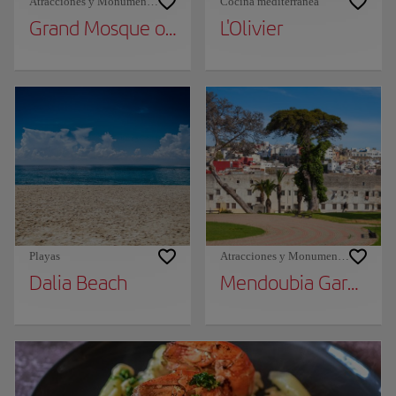
Atracciones y Monumentos
Cocina mediterránea
Grand Mosque of Tangier
L'Olivier
Playas
Atracciones y Monumentos
Dalia Beach
Mendoubia Gardens