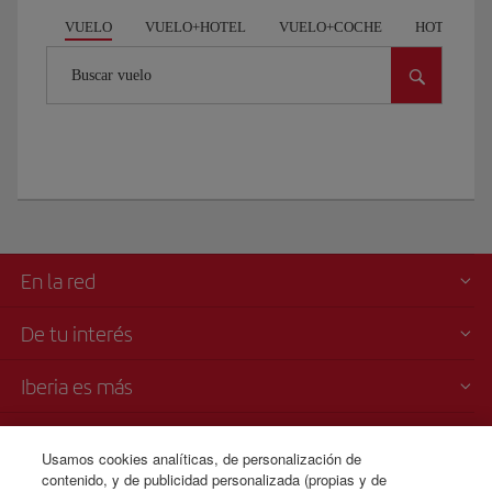
VUELO
VUELO+HOTEL
VUELO+COCHE
HOTEL
Buscar vuelo
En la red
De tu interés
Iberia es más
Transparencia
Usamos cookies analíticas, de personalización de
contenido, y de publicidad personalizada (propias y de