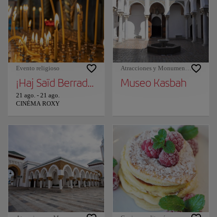
Evento religioso
Atracciones y Monumentos
¡Haj Saïd Berrada en Tánger!
Museo Kasbah
21 ago.
-
21 ago.
CINÉMA ROXY