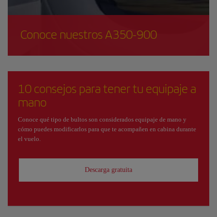
Conoce nuestros A350-900
10 consejos para tener tu equipaje a
mano
Conoce qué tipo de bultos son considerados equipaje de mano y
cómo puedes modificarlos para que te acompañen en cabina durante
el vuelo.
Descarga gratuita