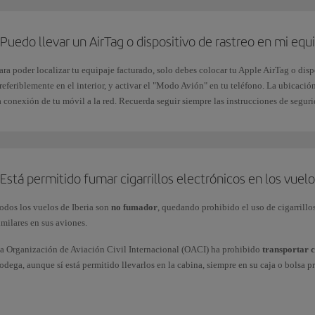
contigo en cabina. Las unidades permitidas por pasajero son de 4 baterías (máxi
Wh), y de 2 cargadores portátiles (máximo de 100 Wh). Está totalmente prohibido 
Puedo llevar un AirTag o dispositivo de rastreo en mi equ
cualquier momento del vuelo.
Los terminales de todas las baterías de repuesto que lleves en tu
equipaje de ma
ara poder localizar tu equipaje facturado, solo debes colocar tu Apple AirTag o dispo
Utiliza el embalaje original, protege los terminales o utiliza bolsas de plástico in
referiblemente en el interior, y activar el "Modo Avión" en tu teléfono. La ubicación
a conexión de tu móvil a la red. Recuerda seguir siempre las instrucciones de segur
onsulta en nuestra página de
Dispositivos electrónicos
la normativa de transporte de
omo equipaje de mano, facturado o como mercancía.
Está permitido fumar cigarrillos electrónicos en los vuelo
odos los vuelos de Iberia son
no fumador
, quedando prohibido el uso de cigarrillos,
imilares en sus aviones.
a Organización de Aviación Civil Internacional (OACI) ha prohibido
transportar c
odega, aunque sí está permitido llevarlos en la cabina, siempre en su caja o bolsa pro
uando subas al avión, colócalos en tus bolsillos, en el compartimento del asiento d
otalmente prohibido colocarlos en los maleteros superiores.