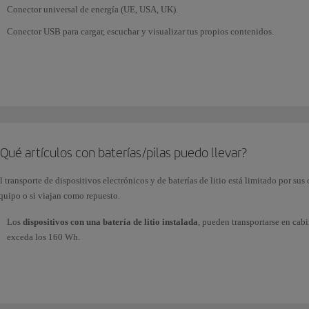
Conector universal de energía (UE, USA, UK).
Conector USB para cargar, escuchar y visualizar tus propios contenidos.
viones de
medio y corto radio
(En A320 y en A321 actualizados)
Clase Business
Conector universal de energía (UE, USA, UK).
Qué artículos con baterías/pilas puedo llevar?
Conector USB para cargar, escuchar y visualizar tus propios contenidos.
l transporte de dispositivos electrónicos y de baterías de litio está limitado por sus 
Clase Turista
quipo o si viajan como repuesto.
Conector USB para cargar.
Los
dispositivos con una batería de litio instalada
, pueden transportarse en cabi
exceda los 160 Wh.
Para facturar ordenadores portátiles, drones, cámaras, teléfonos móviles o equipos 
desconectarla, así como cualquier aplicación, alarma o configuraciones que pued
que no se active accidentalmente.
Las
baterías de repuesto
y los
cargadores portátiles
(power bank) no pueden ir e