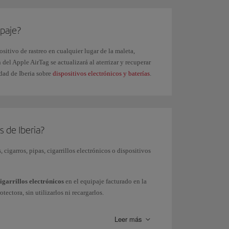
mo de 100 Wh) y de 2 baterías (entre 100 Wh y 160
colocarlos en los maleteros superiores y utilizarlos en
ipaje?
no
deben estar protegidos para evitar cortocircuitos.
sitivo de rastreo en cualquier lugar de la maleta,
dividuales para cada batería.
 del Apple AirTag se actualizará al aterrizar y recuperar
idad de Iberia sobre
dispositivos electrónicos y baterías
.
 pilas y baterías de litio, y confirma si pueden viajar
s de Iberia?
 cigarros, pipas, cigarrillos electrónicos o dispositivos
igarrillos electrónicos
en el equipaje facturado en la
tectora, sin utilizarlos ni recargarlos.
elantero o debajo del asiento delantero. Está
Leer más