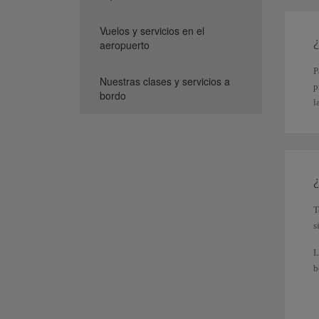
Vuelos y servicios en el
¿
aeropuerto
P
Nuestras clases y servicios a
p
bordo
l
C
c
¿
T
s
L
b
C
t