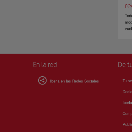
r
Tod
modi
vuel
En la red
De tu
Tu se
Iberia en las Redes Sociales
Decla
Iberi
Compr
Publi