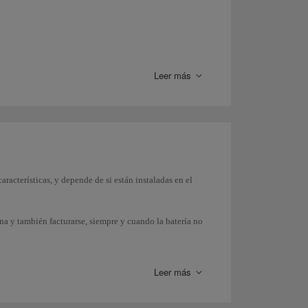
Leer más
características, y depende de si están instaladas en el
na y también facturarse, siempre y cuando la batería no
similares, con su batería instalada, deberás
an volver a accionarlo y tomar medidas para asegurar
Leer más
n el equipaje facturable. Debes llevarlos siempre