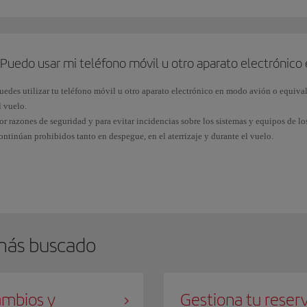
as regulaciones sobre cigarrillos electrónicos varían según el país. Consulta la web 
l que salgas, para confirmar las restricciones y requisitos vigentes.
Puedo usar mi teléfono móvil u otro aparato electrónico 
uedes utilizar tu teléfono móvil u otro aparato electrónico en modo avión o equiva
l vuelo.
or razones de seguridad y para evitar incidencias sobre los sistemas y equipos de lo
ontinúan prohibidos tanto en despegue, en el aterrizaje y durante el vuelo.
os nuevos aviones de largo radio cuentan con conexión por satélite para ofrecerte 
urante tu viaje podrás acceder a tu correo, visitar tus redes sociales favoritas, envia
ensajería instantánea. Te recomendamos desconectar la transferencia de datos, o ap
so de este servicio.
más buscado
mbios y
Gestiona tu reser