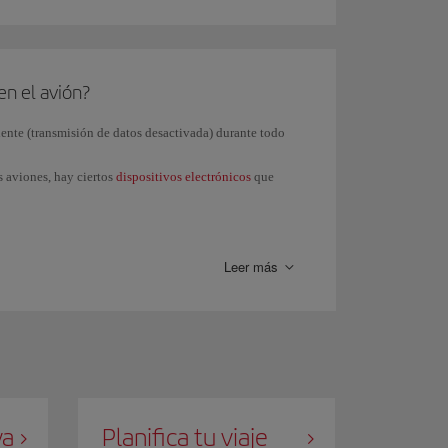
oficial del gobierno de cada país al que viajes o desde
en el avión?
lente (transmisión de datos desactivada) durante todo
s aviones, hay ciertos
dispositivos electrónicos
que
red
Wifi
a través de tus dispositivos personales. Así,
r mensajes de texto y utilizar aplicaciones de
Leer más
agar el teléfono móvil en caso de que no quieras hacer
va
Planifica tu viaje