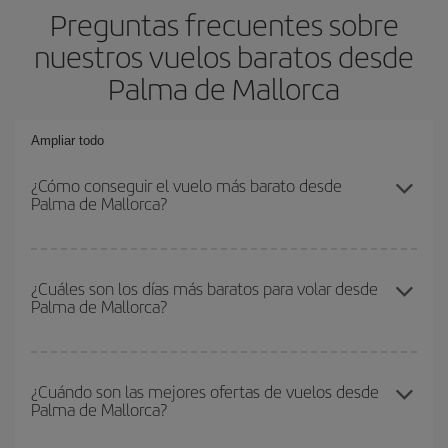
Preguntas frecuentes sobre
nuestros vuelos baratos desde
Palma de Mallorca
Ampliar todo
¿Cómo conseguir el vuelo más barato desde
Palma de Mallorca?
Podrás ahorrar en tu billete de avión y conseguir el vuelo más
barato si evitas temporadas altas, compras con antelación y
¿Cuáles son los días más baratos para volar desde
Palma de Mallorca?
puedes ser flexible con las fechas y horarios de ida y vuelta.
Además, si no tienes decidido un destino concreto para tu viaje,
mira nuestras ofertas y déjate inspirar: seguro que encuentras el
Para saber qué días te saldrá más económico volar, solo tienes
vuelo más barato.
que empezar una consulta en nuestro
buscador de vuelos
¿Cuándo son las mejores ofertas de vuelos desde
Palma de Mallorca?
baratos
. Dinos desde dónde vuelas, a dónde quieres ir y en qué
fechas habías pensado viajar. Te mostraremos los vuelos más