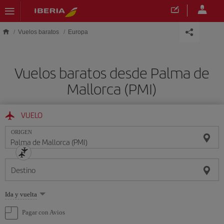
Saltar al contenido principal
Vuelos baratos
Europa
Vuelos baratos desde Palma de
Mallorca (PMI)
VUELO
ORIGEN
Destino
Seleccione
Ida y vuelta
una
opción
Pagar con Avios