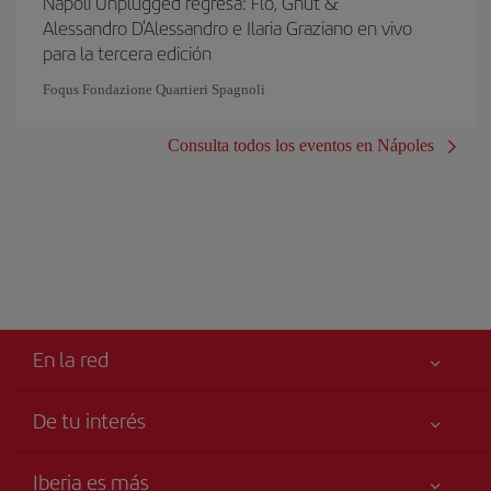
Napoli Unplugged regresa: Flo, Gnut &
Alessandro D'Alessandro e Ilaria Graziano en vivo
para la tercera edición
Foqus Fondazione Quartieri Spagnoli
Consulta todos los eventos en Nápoles
En la red
De tu interés
Tu seguridad es lo primero
Iberia es más